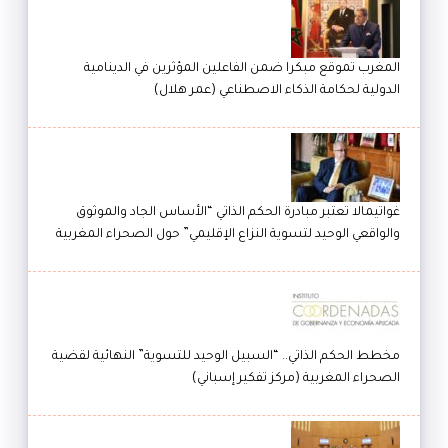
المغرب تموقع مبكرا ضمن الفاعلين المؤثرين في الدينامية
الدولية لحكامة الذكاء الاصطناعي (عمر هلال)
غواتيمالا تعتبر مبادرة الحكم الذاتي “الأساس الجاد والموثوق
والواقعي الوحيد لتسوية النزاع الإقليمي” حول الصحراء المغربية
مخطط الحكم الذاتي.. “السبيل الوحيد للتسوية” النهائية لقضية
الصحراء المغربية (مركز تفكير إسباني)