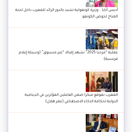
أديس أبابا .. وزيرة كونغولية تشيد بالدور الرائد للمغرب داخل لجنة
المناخ لحوض الكونغو
عملية “مرحبا 2025” تشهد إقبالا “غير مسبوق” (وسيلة إعلام
فرنسية)
المغرب تموقع مبكرا ضمن الفاعلين المؤثرين في الدينامية
الدولية لحكامة الذكاء الاصطناعي (عمر هلال)