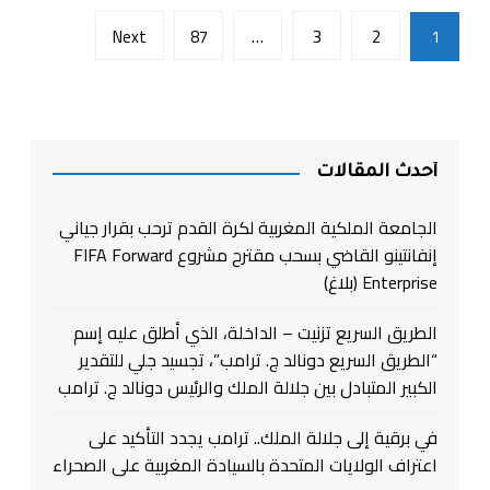
تصفّح
Next
87
…
3
2
1
المقالات
أحدث المقالات
الجامعة الملكية المغربية لكرة القدم ترحب بقرار جياني
إنفانتينو القاضي بسحب مقترح مشروع FIFA Forward
Enterprise (بلاغ)
الطريق السريع تزنيت – الداخلة، الذي أطلق عليه إسم
“الطريق السريع دونالد ج. ترامب”، تجسيد جلي للتقدير
الكبير المتبادل بين جلالة الملك والرئيس دونالد ج. ترامب
في برقية إلى جلالة الملك.. ترامب يجدد التأكيد على
اعتراف الولايات المتحدة بالسيادة المغربية على الصحراء