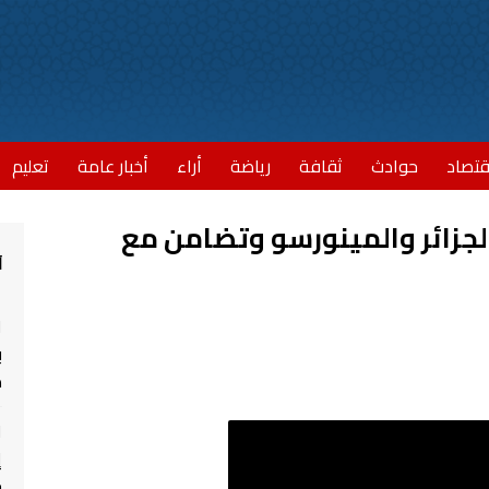
قتصاد
حوادث
ثقافة
رياضة
أراء
أخبار عامة
تعليم
جزائر والمينورسو وتضامن مع
أ
ا
ب
مش
ا
إ
ج