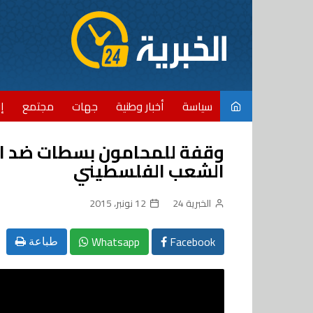
Ski
t
conten
سياسة
أخبار وطنية
جهات
مجتمع
إ
وقفة للمحامون بسطات ضد ال
الشعب الفلسطيني
الخبرية 24
12 نونبر، 2015
Whatsapp
Facebook
طباعة