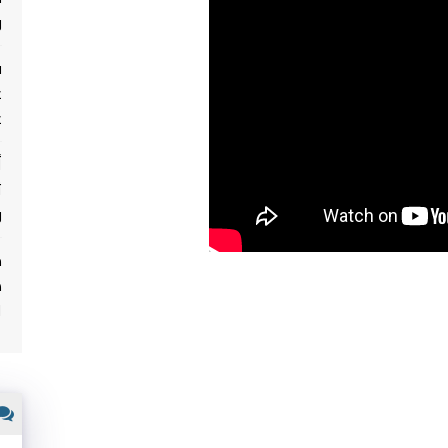
و
ف
ع
ع
أ
ث
و
م
ه
ا