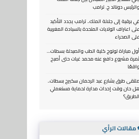
الرئيس دونالد ج. ترامب
ي برقية إلى جلالة الملك.. ترامب يجدد التأكيد
لى اعتراف الولايات المتحدة بالسيادة المغربية
لى الصحراء
ول مباراة لولوج كلية الطب والصيدلة بسطات…
مرة مشروع دافع عنه محمد غيات حتى أصبح
اقعًا
لتقى طرق بشارع عبد الرحمان سكيرج بسطات..
ل حان وقت إحداث مدارة لحماية مستعملي
لطريق؟
مقالات الرأي