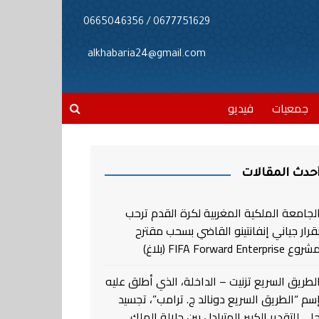
0677751629 / 0665046356
alkhabaria24@gmail.com
جمعيات
فيديو
حدث المقالات
لجامعة الملكية المغربية لكرة القدم ترحب
قرار جياني إنفانتينو القاضي بسحب مقترح
روع FIFA Forward Enterprise (بلاغ)
لطريق السريع تزنيت – الداخلة، الذي أطلق عليه
سم “الطريق السريع دونالد ج. ترامب”، تجسيد
لي للتقدير الكبير المتبادل بين جلالة الملك