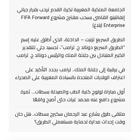
الجامعة الملكية المغربية لكرة القدم ترحب بقرار جياني
إنفانتينو القاضي بسحب مقترح مشروع FIFA Forward
Enterprise (بلاغ)
الطريق السريع تزنيت – الداخلة، الذي أطلق عليه إسم
“الطريق السريع دونالد ج. ترامب”، تجسيد جلي للتقدير
الكبير المتبادل بين جلالة الملك والرئيس دونالد ج. ترامب
في برقية إلى جلالة الملك.. ترامب يجدد التأكيد على
اعتراف الولايات المتحدة بالسيادة المغربية على الصحراء
أول مباراة لولوج كلية الطب والصيدلة بسطات… ثمرة
مشروع دافع عنه محمد غيات حتى أصبح واقعًا
ملتقى طرق بشارع عبد الرحمان سكيرج بسطات.. هل حان
وقت إحداث مدارة لحماية مستعملي الطريق؟