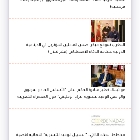
عملية “مرحبا 2025” تشهد إقبالا “غير مسبوق” (وسيلة إعلام
فرنسية)
المغرب تموقع مبكرا ضمن الفاعلين المؤثرين في الدينامية
الدولية لحكامة الذكاء الاصطناعي (عمر هلال)
غواتيمالا تعتبر مبادرة الحكم الذاتي “الأساس الجاد والموثوق
والواقعي الوحيد لتسوية النزاع الإقليمي” حول الصحراء المغربية
مخطط الحكم الذاتي.. “السبيل الوحيد للتسوية” النهائية لقضية