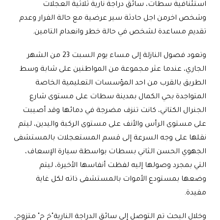
استئنافية سطات، سائق دراجة نارية ثلاثية العجلات
وشخص اخرمن اجل حادثة سير عرضية مع حالة الفرار وعدم
تقديم مساعدة لشخص في حالة خطر وانعدام التامين.
وتعود فصول النازلة إلى مساء يوم السبت 23 من الشهر
الجاري، عندما عثر مجموعة من المواطنين على شابة وسط
الطريق بالقرب من احد المؤسسات التعليمية الخاصة
المتواجدة بحي الكمال بمدينة سطات على مستوى شارع
الجنرال الكتاني، كانت تنزف مضرجة في دمائها وقد أصيبت
على مستوى الرأس والأنف على مستوى الركبة واليدين، ليتم
نقلها على وجه السرعة إلى قسم المستعجلات بالمستشفى
الجهوي الحسن الثاني بسطات بواسطة سيارة الإسعاف،
التي بمجرد وصولها إليه لفظت أنفاسها الأخيرة، ليتم
وضعها بمستودع الأموات بالمستشفى ذاته لكل غاية
مفيدة.
وخلال البحث تم التوصل إلى سائق الدراجة النارية"خ ح" متزوج،