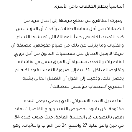
أساسياً ينظم العلاقات داخل الأسرة.
وعبرت الطاهري عن تطلع فريقها إلى إدخال مزيد من
الضمانات من أجل حماية الطفلات، وأكدت أن الحزب ليس
ضد التمديد، لكنه يعي جيداً المعاناة التي تعيشها النساء
والفتيات وما يترتب عن ذلك من ضياع حقوقهن، مضيفة أن
حزبها لا يقبل التحايل على مقتضيات القانون من أجل تزويج
القاصرات والتعدد، مشيراة أن الفريق سعى في نقاشاته
وتفاوضاته داخل الأغلبية إلى ضرورة التمديد بقيود لكنه لم
يحصل ذلك، وذهبت إلى القول أن التعديل الحالي يشبه
التشريع "لاغتصاب مؤسس للطفلات".
أما تعديل الاتحاد الاشتراكي، الذي يقضي بجعل المدة
مفتوحة لكن بقيود بخصوص التعدد وزواج القاصرات، فقد
رفض بالتصويت في الجلسة العامة، حيث صوت ضده 84،
في حين وافق عليه 27 وامتنع 24 من النواب والنائبات، وهو