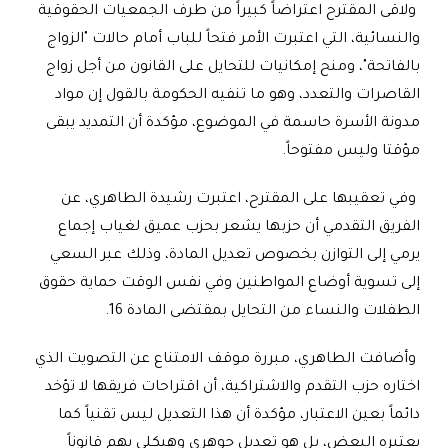
ولاقى المقترح اعتراضاً كبيراً من طرف الجمعيات الحقوقية
والنسائية، التي اعتبرت الأمر فتحاً للباب أمام حالات "الزواج
بالفاتحة"، ومنح إمكانيات للتحايل على القانون من أجل زواج
القاصرات والتعدد، وهو ما تنفيه الحكومة بالقول إن مواد
مدونة الأسرة حاسمة في الموضوع، مؤكدة أن التمديد يبقى
مؤقتا وليس مفتوحاً.
وفي تعقيبها على المقترح، اعتبرت رشيدة الطاهري، عن
الفريق التقدمي أن حزبها يشعر بحزب عميق لغياب إجماع
يرمي إلى التوازن بخصوص تعديل المادة، وذلك عبر السعي
إلى تسوية أوضاع المواطنين وفي نفس الوقت حماية حقوق
الطفلات والنساء من التحايل بمقتضى المادة 16.
وأضافت الطاهري، مبررة موقف الامتناع عن التصويت الذي
اختاره حزب التقدم والاشتراكية، أن اقتراحات فريقها لا تؤخد
دائماً بعين الاعتبار، مؤكدة أن هذا التعديل ليس تقنياً كما
يعتبره البعض، بل هو تعديل جوهري وهيكلي يهم قانوناً