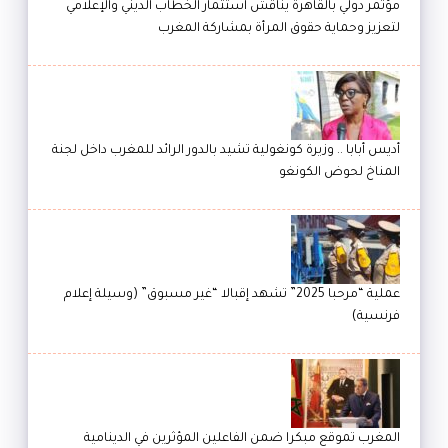
مؤتمر دولي بالقاهرة يناقش استثمار الخطاب الديني والإعلامي
لتعزيز وحماية حقوق المرأة بمشاركة المغرب
أديس أبابا .. وزيرة كونغولية تشيد بالدور الرائد للمغرب داخل لجنة
المناخ لحوض الكونغو
عملية “مرحبا 2025” تشهد إقبالا “غير مسبوق” (وسيلة إعلام
فرنسية)
المغرب تموقع مبكرا ضمن الفاعلين المؤثرين في الدينامية