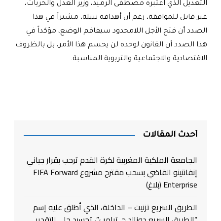
التعديل الذي اعتبره مصطفى الرميد، وزير العدل والحريات،
غير قابل للموافقة، رغم أن أهدافه نبيلة، مشيراً في هذا
الصدد أن فتح الأجل اللامحدود سيفاقم الوضع، مؤكداً في
هذا الصدد أن القانون لوحده لن يحسم هذا الأمر، بل بالظروف
الاقتصادية والاجتماعية والتربوية المناسبة.
أحدث المقالات
الجامعة الملكية المغربية لكرة القدم ترحب بقرار جياني
إنفانتينو القاضي بسحب مقترح مشروع FIFA Forward
Enterprise (بلاغ)
الطريق السريع تزنيت – الداخلة، الذي أطلق عليه إسم
“الطريق السريع دونالد ج. ترامب”، تجسيد جلي للتقدير