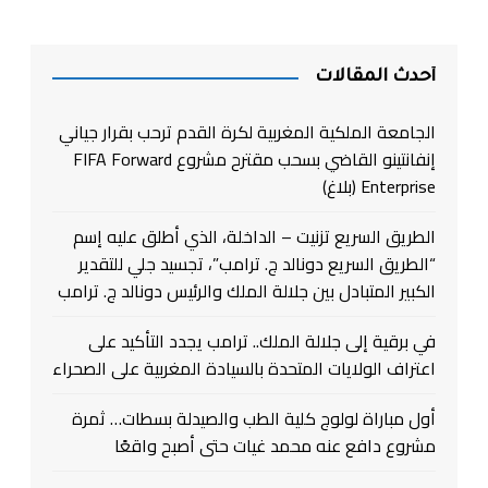
أحدث المقالات
الجامعة الملكية المغربية لكرة القدم ترحب بقرار جياني
إنفانتينو القاضي بسحب مقترح مشروع FIFA Forward
Enterprise (بلاغ)
الطريق السريع تزنيت – الداخلة، الذي أطلق عليه إسم
“الطريق السريع دونالد ج. ترامب”، تجسيد جلي للتقدير
الكبير المتبادل بين جلالة الملك والرئيس دونالد ج. ترامب
في برقية إلى جلالة الملك.. ترامب يجدد التأكيد على
اعتراف الولايات المتحدة بالسيادة المغربية على الصحراء
أول مباراة لولوج كلية الطب والصيدلة بسطات… ثمرة
مشروع دافع عنه محمد غيات حتى أصبح واقعًا