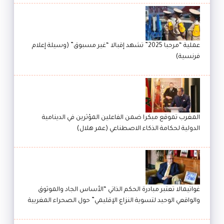
عملية “مرحبا 2025” تشهد إقبالا “غير مسبوق” (وسيلة إعلام
فرنسية)
المغرب تموقع مبكرا ضمن الفاعلين المؤثرين في الدينامية
الدولية لحكامة الذكاء الاصطناعي (عمر هلال)
غواتيمالا تعتبر مبادرة الحكم الذاتي “الأساس الجاد والموثوق
والواقعي الوحيد لتسوية النزاع الإقليمي” حول الصحراء المغربية