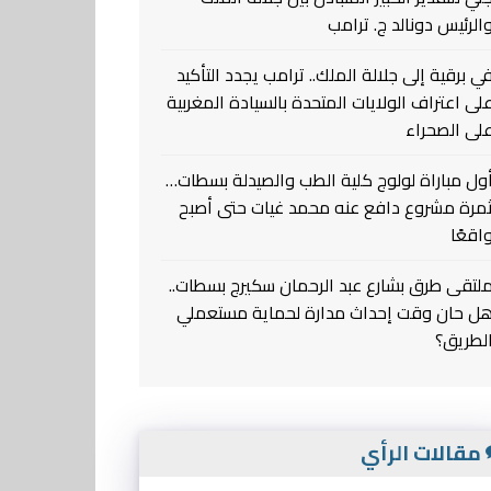
الرئيس دونالد ج. ترامب
ي برقية إلى جلالة الملك.. ترامب يجدد التأكيد
لى اعتراف الولايات المتحدة بالسيادة المغربية
لى الصحراء
ول مباراة لولوج كلية الطب والصيدلة بسطات…
مرة مشروع دافع عنه محمد غيات حتى أصبح
اقعًا
لتقى طرق بشارع عبد الرحمان سكيرج بسطات..
ل حان وقت إحداث مدارة لحماية مستعملي
لطريق؟
مقالات الرأي