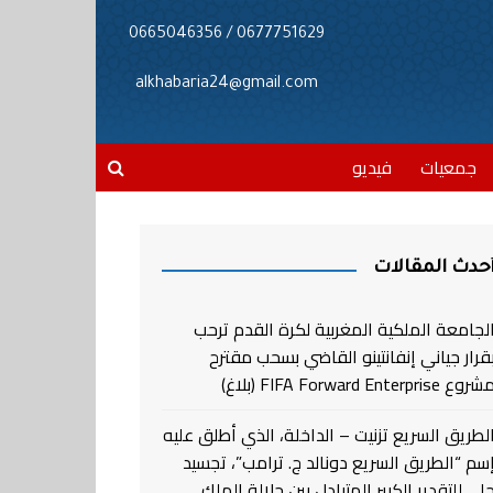
0677751629 / 0665046356
alkhabaria24@gmail.com
جمعيات
فيديو
حدث المقالات
لجامعة الملكية المغربية لكرة القدم ترحب
قرار جياني إنفانتينو القاضي بسحب مقترح
روع FIFA Forward Enterprise (بلاغ)
لطريق السريع تزنيت – الداخلة، الذي أطلق عليه
سم “الطريق السريع دونالد ج. ترامب”، تجسيد
لي للتقدير الكبير المتبادل بين جلالة الملك