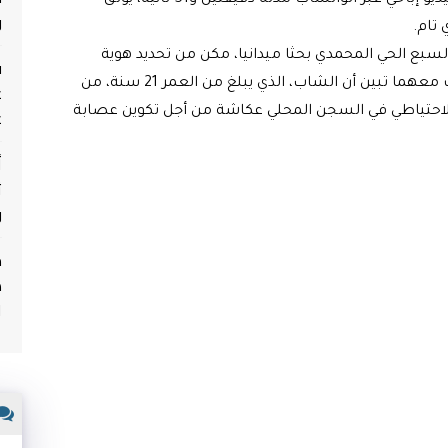
وجاء توقيف، المعنيين بالأمر، بعد انتشار شريط فيديو إباحي عبر الواتساب مدته دقيقتين و51 ثانية، يوثق
و
 تام
.
بع الحي المحمدي بحثا ميدانيا، مكن من تحديد هوية
ف
المعنيين بالأمر وتوقيفهما، مضيفا أنه خلال البحث معهما تبين أن الشاب، الذي يبلغ من العمر 21 سنة، من
ع
ع
 الاحتياطي في السجن المحلي عكاشة من أجل تكوين عصابة
أ
ث
و
م
ه
ا