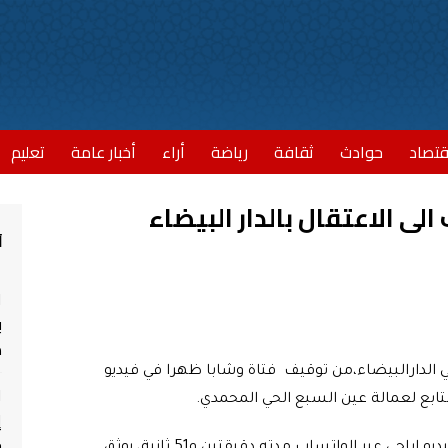
قتصاد
حوادث
ثقافة
رياضة
أراء
أخبار عامة
تعليم
لى الاعتقال بالدار البيضاء
أ
ا
ب
مش
 الدارالبيضاء،من توقيف فتاة وشابا ظهرا في فيديو
ا
تابع لعمالة عين السبع الحي المحمدي
.
إ
ج