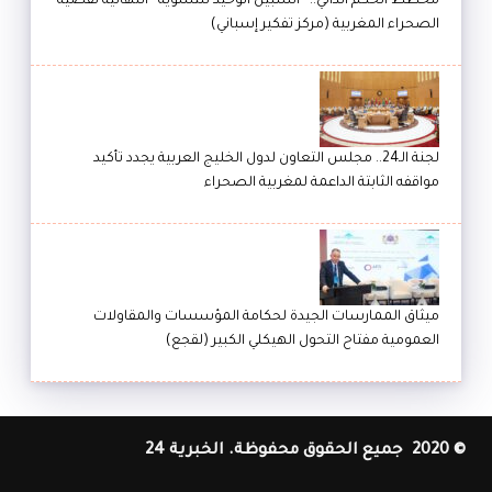
مخطط الحكم الذاتي.. “السبيل الوحيد للتسوية” النهائية لقضية
الصحراء المغربية (مركز تفكير إسباني)
لجنة الـ24.. مجلس التعاون لدول الخليج العربية يجدد تأكيد
مواقفه الثابتة الداعمة لمغربية الصحراء
ميثاق الممارسات الجيدة لحكامة المؤسسات والمقاولات
العمومية مفتاح التحول الهيكلي الكبير (لقجع)
© 2020 جميع الحقوق محفوظة. الخبرية 24