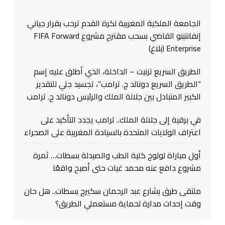
الجامعة الملكية المغربية لكرة القدم ترحب بقرار جياني
إنفانتينو القاضي بسحب مقترح مشروع FIFA Forward
Enterprise (بلاغ)
الطريق السريع تزنيت – الداخلة، الذي أطلق عليه إسم
“الطريق السريع دونالد ج. ترامب”، تجسيد جلي للتقدير
الكبير المتبادل بين جلالة الملك والرئيس دونالد ج. ترامب
في برقية إلى جلالة الملك.. ترامب يجدد التأكيد على
اعتراف الولايات المتحدة بالسيادة المغربية على الصحراء
أول مباراة لولوج كلية الطب والصيدلة بسطات… ثمرة
مشروع دافع عنه محمد غيات حتى أصبح واقعًا
ملتقى طرق بشارع عبد الرحمان سكيرج بسطات.. هل حان
وقت إحداث مدارة لحماية مستعملي الطريق؟