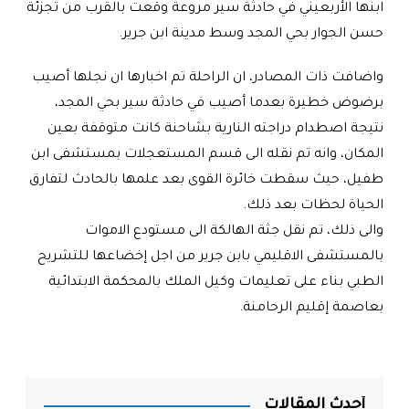
ابنها الأربعيني في حادثة سير مروعة وقعت بالقرب من تجزئة
حسن الجوار بحي المجد وسط مدينة ابن جرير
.
واضافت ذات المصادر، ان الراحلة تم اخبارها ان نجلها أصيب
برضوض خطيرة بعدما أصيب في حادثة سير بحي المجد،
نتيجة اصطدام دراجته النارية بشاحنة كانت متوقفة بعين
المكان، وانه تم نقله الى قسم المستعجلات بمستشفى ابن
طفيل، حيث سقطت خائرة القوى بعد علمها بالحادث لتفارق
الحياة لحظات بعد ذلك
.
والى ذلك، تم نقل جثة الهالكة الى مستودع الاموات
بالمستشفى الاقليمي بابن جرير من اجل إخضاعها للتشريح
الطبي بناء على تعليمات وكيل الملك بالمحكمة الابتدائية
بعاصمة إقليم الرحامنة
.
أحدث المقالات