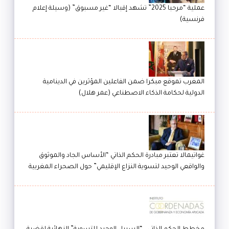
عملية “مرحبا 2025” تشهد إقبالا “غير مسبوق” (وسيلة إعلام
فرنسية)
المغرب تموقع مبكرا ضمن الفاعلين المؤثرين في الدينامية
الدولية لحكامة الذكاء الاصطناعي (عمر هلال)
غواتيمالا تعتبر مبادرة الحكم الذاتي “الأساس الجاد والموثوق
والواقعي الوحيد لتسوية النزاع الإقليمي” حول الصحراء المغربية