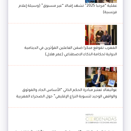
عملية “مرحبا 2025” تشهد إقبالا “غير مسبوق” (وسيلة إعلام
فرنسية)
المغرب تموقع مبكرا ضمن الفاعلين المؤثرين في الدينامية
الدولية لحكامة الذكاء الاصطناعي (عمر هلال)
غواتيمالا تعتبر مبادرة الحكم الذاتي “الأساس الجاد والموثوق
والواقعي الوحيد لتسوية النزاع الإقليمي” حول الصحراء المغربية