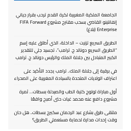
الجامعة الملكية المغربية لكرة القدم ترحب بقرار جياني
إنفانتينو القاضي بسحب مقترح مشروع FIFA Forward
Enterprise (بلاغ)
الطريق السريع تزنيت – الداخلة، الذي أطلق عليه إسم
“الطريق السريع دونالد ج. ترامب”، تجسيد جلي للتقدير
الكبير المتبادل بين جلالة الملك والرئيس دونالد ج. ترامب
في برقية إلى جلالة الملك.. ترامب يجدد التأكيد على
اعتراف الولايات المتحدة بالسيادة المغربية على الصحراء
أول مباراة لولوج كلية الطب والصيدلة بسطات… ثمرة
مشروع دافع عنه محمد غيات حتى أصبح واقعًا
ملتقى طرق بشارع عبد الرحمان سكيرج بسطات.. هل حان
وقت إحداث مدارة لحماية مستعملي الطريق؟