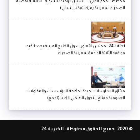
مخطط الحكم الذاتي.. “السبيل الوحيد للتسوية” النهائية لقضية
الصحراء المغربية (مركز تفكير إسباني)
لجنة الـ24.. مجلس التعاون لدول الخليج العربية يجدد تأكيد
مواقفه الثابتة الداعمة لمغربية الصحراء
ميثاق الممارسات الجيدة لحكامة المؤسسات والمقاولات
العمومية مفتاح التحول الهيكلي الكبير (لقجع)
© 2020 جميع الحقوق محفوظة. الخبرية 24