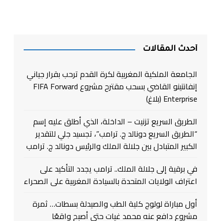
أحدث المقالات
الجامعة الملكية المغربية لكرة القدم ترحب بقرار جياني
إنفانتينو القاضي بسحب مقترح مشروع FIFA Forward
Enterprise (بلاغ)
الطريق السريع تزنيت – الداخلة، الذي أطلق عليه إسم
“الطريق السريع دونالد ج. ترامب”، تجسيد جلي للتقدير
الكبير المتبادل بين جلالة الملك والرئيس دونالد ج. ترامب
في برقية إلى جلالة الملك.. ترامب يجدد التأكيد على
اعتراف الولايات المتحدة بالسيادة المغربية على الصحراء
أول مباراة لولوج كلية الطب والصيدلة بسطات… ثمرة
مشروع دافع عنه محمد غيات حتى أصبح واقعًا