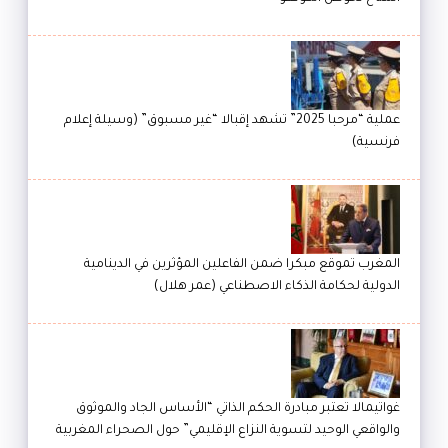
عملية “مرحبا 2025” تشهد إقبالا “غير مسبوق” (وسيلة إعلام
فرنسية)
المغرب تموقع مبكرا ضمن الفاعلين المؤثرين في الدينامية
الدولية لحكامة الذكاء الاصطناعي (عمر هلال)
غواتيمالا تعتبر مبادرة الحكم الذاتي “الأساس الجاد والموثوق
والواقعي الوحيد لتسوية النزاع الإقليمي” حول الصحراء المغربية