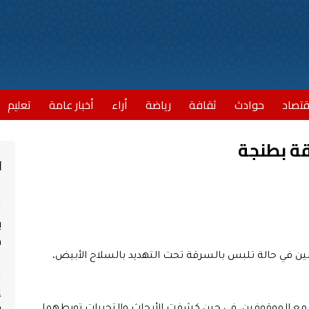
قتصاد
حوادث
ثقافة
رياضة
أراء
أخبار عامة
تعليم
ة بطنجة
أ
ا
ب
مش
في حالة تلبس بالسرقة تحت التهديد بالسلاح الأبيض،
ا
إ
ج