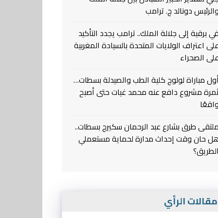
الرئيس دونالد ج. ترامب
ي برقية إلى جلالة الملك.. ترامب يجدد التأكيد
لى اعتراف الولايات المتحدة بالسيادة المغربية
لى الصحراء
ول مباراة لولوج كلية الطب والصيدلة بسطات…
مرة مشروع دافع عنه محمد غيات حتى أصبح
اقعًا
لتقى طرق بشارع عبد الرحمان سكيرج بسطات..
ل حان وقت إحداث مدارة لحماية مستعملي
لطريق؟
قالات الرأي