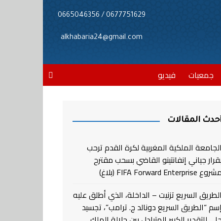
0677751629 / 0665046356
alkhabaria24@gmail.com
جمعيات
فيديو
حدث المقالات
لجامعة الملكية المغربية لكرة القدم ترحب
قرار جياني إنفانتينو القاضي بسحب مقترح
روع FIFA Forward Enterprise (بلاغ)
لطريق السريع تزنيت – الداخلة، الذي أطلق عليه
سم “الطريق السريع دونالد ج. ترامب”، تجسيد
لي للتقدير الكبير المتبادل بين جلالة الملك