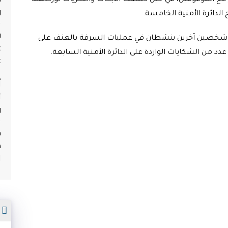
 مع الموقوفين، في حين كشفت الأبحاث والتحريات تورطهما
و
دائرة الأمنية الخامسة.
ف
اف شخصين آخرين ينشطان في عمليات السرقة بالعنف على
ع
 من الشكايات الواردة على الدائرة الأمنية السابعة.
ع
أ
ث
و
م
ه
ا
م