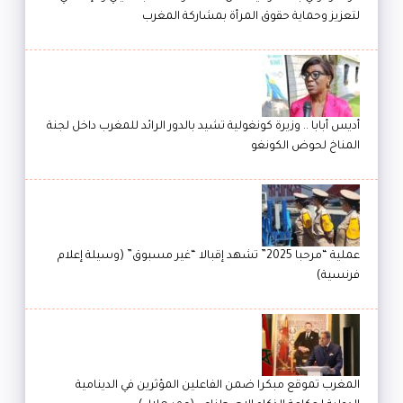
لتعزيز وحماية حقوق المرأة بمشاركة المغرب
أديس أبابا .. وزيرة كونغولية تشيد بالدور الرائد للمغرب داخل لجنة
المناخ لحوض الكونغو
عملية “مرحبا 2025” تشهد إقبالا “غير مسبوق” (وسيلة إعلام
فرنسية)
المغرب تموقع مبكرا ضمن الفاعلين المؤثرين في الدينامية