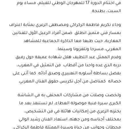
في اختتام الدورة 17 للمهرجان الوطني للفيلم، مساء يوم
السبت، بطنجة
.
وجاء تكريم فاطمة الركراكي ومصطفى الزعري بمثابة اعتراف
بمسار فني متميز، انطلق ضمن أفراد الرعيل الأول للفنانين
المغاربة، حيث طبعا معا الذاكرة الجماعية للمشاهد
المغربي، مسرحا وتلفزيونا وسينما
.
وقدم الممثل عبد اللطيف هلال شهادة عميقة حول رفيق
دربه الذي عده واحدا من أقطاب فن التمثيل في المغرب،
بفضل بساطة أسلوبه التعبيري وصدق أدائه. كما أثنى على
خصاله كمناضل من أجل تكريس حقوق الفنان المغربي
.
ولخصت وصلات من مشاركات المحتفى به في الشاشة
الكبرى سيرة فنية موصولة العطاء، لم تستنفذ بعد ما
يختزنه الزعري من إمكانيات هائلة في فن التشخيص،
بمختلف أجناسه
.
ومن جهته، استعاد الفنان رشيد الوالي
محطات وجوانب من حياة وسيرة الممثلة فاطمة الركراكي،