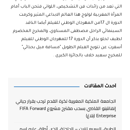
التي تعد من رائدات فن التشخيص، اللواتي فتحن الباب أمام
المرأة المغربية لولوج هذا العالم الابداعي المثير
.
وكرمت
الدورة ال
17
من المهرجان الوطني للفيلم أيضا الناقد
السينمائي الراحل مصطفى المسناوي، والمخرج المخضرم
لطيف لحلو
.
يذكر أن الدورة 17 للمهرجان الوطني للفيلم
أسفرت عن تتويج الفيلم الطويل "مسافة ميل بحذائي"
للمخرج سعيد خلاف بالجائزة الكبرى
.
أحدث المقالات
الجامعة الملكية المغربية لكرة القدم ترحب بقرار جياني
إنفانتينو القاضي بسحب مقترح مشروع FIFA Forward
Enterprise (بلاغ)
الطريق السريع تزنيت – الداخلة، الذي أطلق عليه إسم