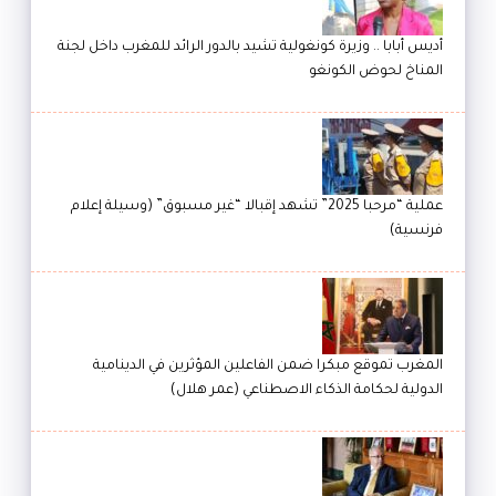
أديس أبابا .. وزيرة كونغولية تشيد بالدور الرائد للمغرب داخل لجنة
المناخ لحوض الكونغو
عملية “مرحبا 2025” تشهد إقبالا “غير مسبوق” (وسيلة إعلام
فرنسية)
المغرب تموقع مبكرا ضمن الفاعلين المؤثرين في الدينامية
الدولية لحكامة الذكاء الاصطناعي (عمر هلال)