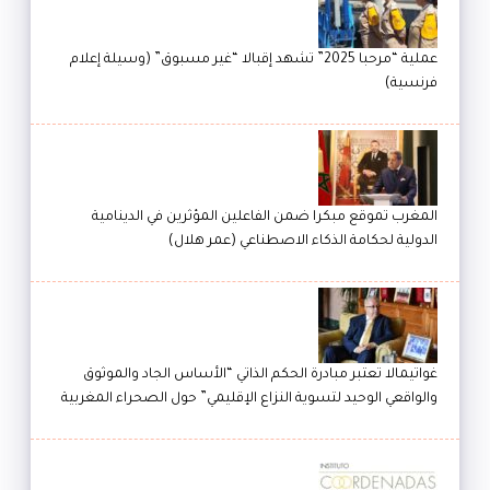
عملية “مرحبا 2025” تشهد إقبالا “غير مسبوق” (وسيلة إعلام
فرنسية)
المغرب تموقع مبكرا ضمن الفاعلين المؤثرين في الدينامية
الدولية لحكامة الذكاء الاصطناعي (عمر هلال)
غواتيمالا تعتبر مبادرة الحكم الذاتي “الأساس الجاد والموثوق
والواقعي الوحيد لتسوية النزاع الإقليمي” حول الصحراء المغربية