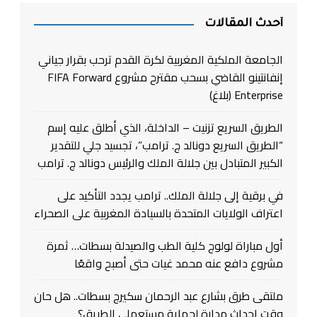
أحدث المقالات
الجامعة الملكية المغربية لكرة القدم ترحب بقرار جياني
إنفانتينو القاضي بسحب مقترح مشروع FIFA Forward
Enterprise (بلاغ)
الطريق السريع تزنيت – الداخلة، الذي أطلق عليه إسم
“الطريق السريع دونالد ج. ترامب”، تجسيد جلي للتقدير
الكبير المتبادل بين جلالة الملك والرئيس دونالد ج. ترامب
في برقية إلى جلالة الملك.. ترامب يجدد التأكيد على
اعتراف الولايات المتحدة بالسيادة المغربية على الصحراء
أول مباراة لولوج كلية الطب والصيدلة بسطات… ثمرة
مشروع دافع عنه محمد غيات حتى أصبح واقعًا
ملتقى طرق بشارع عبد الرحمان سكيرج بسطات.. هل حان
وقت إحداث مدارة لحماية مستعملي الطريق؟