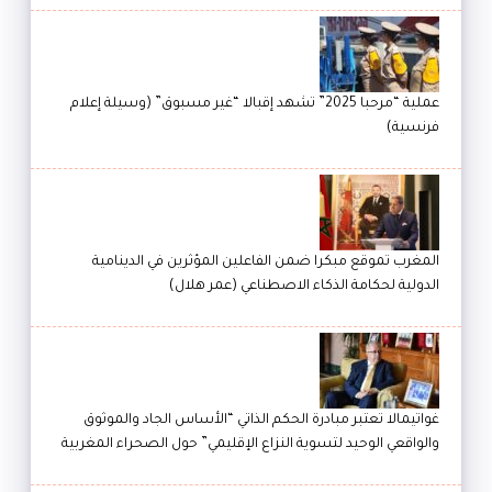
عملية “مرحبا 2025” تشهد إقبالا “غير مسبوق” (وسيلة إعلام
فرنسية)
المغرب تموقع مبكرا ضمن الفاعلين المؤثرين في الدينامية
الدولية لحكامة الذكاء الاصطناعي (عمر هلال)
غواتيمالا تعتبر مبادرة الحكم الذاتي “الأساس الجاد والموثوق
والواقعي الوحيد لتسوية النزاع الإقليمي” حول الصحراء المغربية