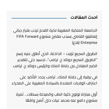
أحدث المقالات
الجامعة الملكية المغربية لكرة القدم ترحب بقرار جياني
إنفانتينو القاضي بسحب مقترح مشروع FIFA Forward
Enterprise (بلاغ)
الطريق السريع تزنيت – الداخلة، الذي أطلق عليه إسم
“الطريق السريع دونالد ج. ترامب”، تجسيد جلي للتقدير
الكبير المتبادل بين جلالة الملك والرئيس دونالد ج. ترامب
في برقية إلى جلالة الملك.. ترامب يجدد التأكيد على
اعتراف الولايات المتحدة بالسيادة المغربية على الصحراء
أول مباراة لولوج كلية الطب والصيدلة بسطات… ثمرة
مشروع دافع عنه محمد غيات حتى أصبح واقعًا