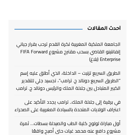
أحدث المقالات
الجامعة الملكية المغربية لكرة القدم ترحب بقرار جياني
إنفانتينو القاضي بسحب مقترح مشروع FIFA Forward
Enterprise (بلاغ)
الطريق السريع تزنيت – الداخلة، الذي أطلق عليه إسم
“الطريق السريع دونالد ج. ترامب”، تجسيد جلي للتقدير
الكبير المتبادل بين جلالة الملك والرئيس دونالد ج. ترامب
في برقية إلى جلالة الملك.. ترامب يجدد التأكيد على
اعتراف الولايات المتحدة بالسيادة المغربية على الصحراء
أول مباراة لولوج كلية الطب والصيدلة بسطات… ثمرة
مشروع دافع عنه محمد غيات حتى أصبح واقعًا