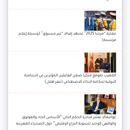
عملية “مرحبا 2025” تشهد إقبالا “غير مسبوق” (وسيلة إعلام
فرنسية)
المغرب تموقع مبكرا ضمن الفاعلين المؤثرين في الدينامية
الدولية لحكامة الذكاء الاصطناعي (عمر هلال)
غواتيمالا تعتبر مبادرة الحكم الذاتي “الأساس الجاد والموثوق
والواقعي الوحيد لتسوية النزاع الإقليمي” حول الصحراء المغربية