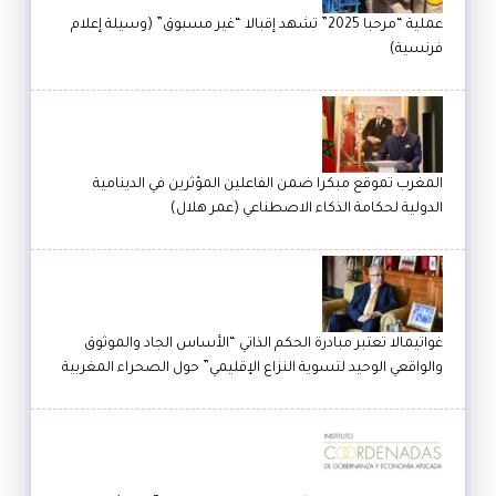
عملية “مرحبا 2025” تشهد إقبالا “غير مسبوق” (وسيلة إعلام
فرنسية)
المغرب تموقع مبكرا ضمن الفاعلين المؤثرين في الدينامية
الدولية لحكامة الذكاء الاصطناعي (عمر هلال)
غواتيمالا تعتبر مبادرة الحكم الذاتي “الأساس الجاد والموثوق
والواقعي الوحيد لتسوية النزاع الإقليمي” حول الصحراء المغربية