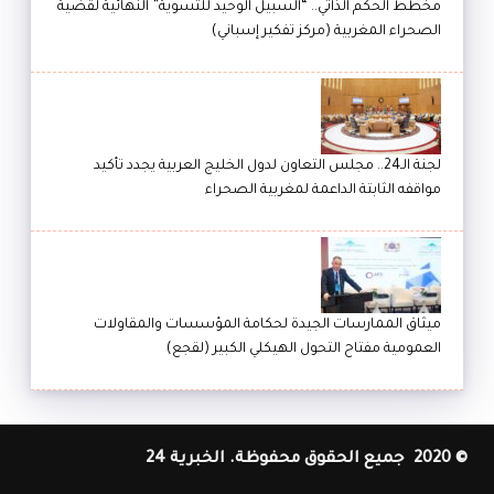
مخطط الحكم الذاتي.. “السبيل الوحيد للتسوية” النهائية لقضية
الصحراء المغربية (مركز تفكير إسباني)
لجنة الـ24.. مجلس التعاون لدول الخليج العربية يجدد تأكيد
مواقفه الثابتة الداعمة لمغربية الصحراء
ميثاق الممارسات الجيدة لحكامة المؤسسات والمقاولات
العمومية مفتاح التحول الهيكلي الكبير (لقجع)
© 2020 جميع الحقوق محفوظة. الخبرية 24