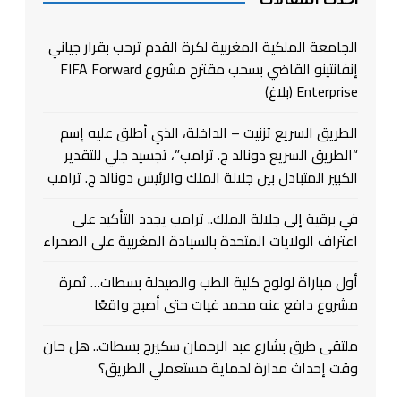
أحدث المقالات
الجامعة الملكية المغربية لكرة القدم ترحب بقرار جياني
إنفانتينو القاضي بسحب مقترح مشروع FIFA Forward
Enterprise (بلاغ)
الطريق السريع تزنيت – الداخلة، الذي أطلق عليه إسم
“الطريق السريع دونالد ج. ترامب”، تجسيد جلي للتقدير
الكبير المتبادل بين جلالة الملك والرئيس دونالد ج. ترامب
في برقية إلى جلالة الملك.. ترامب يجدد التأكيد على
اعتراف الولايات المتحدة بالسيادة المغربية على الصحراء
أول مباراة لولوج كلية الطب والصيدلة بسطات… ثمرة
مشروع دافع عنه محمد غيات حتى أصبح واقعًا
ملتقى طرق بشارع عبد الرحمان سكيرج بسطات.. هل حان
وقت إحداث مدارة لحماية مستعملي الطريق؟