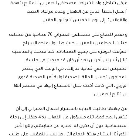
غرقى شاطئ واد الشراط، مصطفى العمراني، المتابع بتهمة
“القتل الخطأ الناتج عن الإهمال وعدم مراعاة النظم
والقوانين”، إلى يوم الخميس 2 يوليوز المقبل
.
و تقدم للدفاع على مصطفى العمراني 76 محاميا من مختلف
هيئات المحامين بالمغرب، حيث طالبوا بمنحه السراح
المؤقت لتوفره على جميع الضمانات، كما قدمت بالمناسبة
تنازل أسرتين أخريين بعد أن كان قد قدمت في جلسة
الخميس الماضي ثمانية تنازلات، في الوقت الذي ينتظر
المحامون تحسن الحالة الصحية لولية أمر الضحية فدوى
الوردي، التي كانت أكدت خلال الاستماع إليها في محضر أنها
لن تتابع العمراني
.
من جهتها طالبت النيابة باستمرار اعتقال العمراني إلى أن
تنتهي المحاكمة، لأنه مسؤول عن الذهاب بـ45 طفلا إلى رحلة
استجمامية دون أن تكون له القدرة عن حمايتهم، وهو الأمر
الذي أثار استياء هيئة الدفاع التي طالبت بالتعقيب على طلب