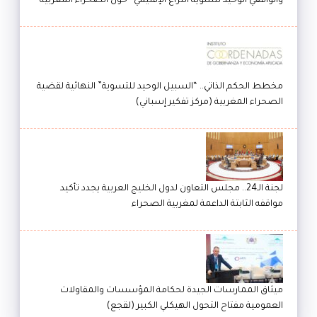
والواقعي الوحيد لتسوية النزاع الإقليمي” حول الصحراء المغربية
مخطط الحكم الذاتي.. “السبيل الوحيد للتسوية” النهائية لقضية
الصحراء المغربية (مركز تفكير إسباني)
لجنة الـ24.. مجلس التعاون لدول الخليج العربية يجدد تأكيد
مواقفه الثابتة الداعمة لمغربية الصحراء
ميثاق الممارسات الجيدة لحكامة المؤسسات والمقاولات
العمومية مفتاح التحول الهيكلي الكبير (لقجع)