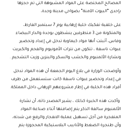
المصالح المختصة على المواد المشبوهة التي تم حجزها
بإحدى “البيوت الآمنة” بضواحي مدينة وجدة،
على خلفية تفكيك خلية إرهابية يوم 7 سبتمبر الفارط،
والمتكونة من 3 متطرفين ينشطون بوجدة والدار البيضاء
وفاس، أثبتت أنها مواد كيماوية تدخل في إعداد وتحضير
عبوات ناسفة ، تتكون من نترات الأمونيوم والفحم والكبريت
ونشارة ‏الألمنيوم والخشب والسكر والبنزين وزيت التشحيم
.
وأوضحت الوزارة في بلاغ اليوم الجمعة أن هذه المواد تدخل
في إعداد وتحضير عبوات ناسفة كانت ستستعمل من طرف
أفراد هذه الخلية في إطار مشروعهم الإرهابي داخل المملكة
.
‏وأكدت هذه الخبرة كذلك ، يشير المصدر ذاته، أن نشارة
الألمنيوم سالفة الذكر يتم إضافتها أثناء صناعة المواد
المتفجرة من أجل تسهيل عملية الانفجار والرفع من شدته،
وأن طنجرة الضغط والأنابيب البلاستيكية المحجوزة يتم