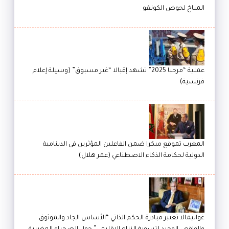
المناخ لحوض الكونغو
عملية “مرحبا 2025” تشهد إقبالا “غير مسبوق” (وسيلة إعلام
فرنسية)
المغرب تموقع مبكرا ضمن الفاعلين المؤثرين في الدينامية
الدولية لحكامة الذكاء الاصطناعي (عمر هلال)
غواتيمالا تعتبر مبادرة الحكم الذاتي “الأساس الجاد والموثوق