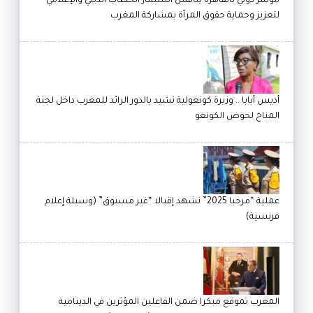
مؤتمر دولي بالقاهرة يناقش استثمار الخطاب الديني والإعلامي
لتعزيز وحماية حقوق المرأة بمشاركة المغرب
أديس أبابا .. وزيرة كونغولية تشيد بالدور الرائد للمغرب داخل لجنة
المناخ لحوض الكونغو
عملية “مرحبا 2025” تشهد إقبالا “غير مسبوق” (وسيلة إعلام
فرنسية)
المغرب تموقع مبكرا ضمن الفاعلين المؤثرين في الدينامية