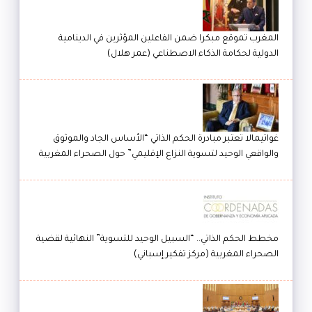
المغرب تموقع مبكرا ضمن الفاعلين المؤثرين في الدينامية
الدولية لحكامة الذكاء الاصطناعي (عمر هلال)
غواتيمالا تعتبر مبادرة الحكم الذاتي “الأساس الجاد والموثوق
والواقعي الوحيد لتسوية النزاع الإقليمي” حول الصحراء المغربية
مخطط الحكم الذاتي.. “السبيل الوحيد للتسوية” النهائية لقضية
الصحراء المغربية (مركز تفكير إسباني)