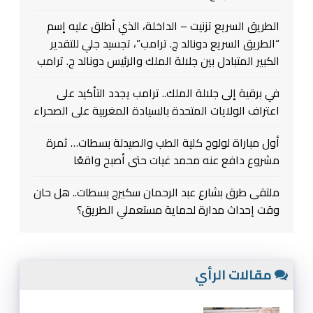
الطريق السريع تزنيت – الداخلة، الذي أطلق عليه إسم
“الطريق السريع دونالد ج. ترامب”، تجسيد جلي للتقدير
الكبير المتبادل بين جلالة الملك والرئيس دونالد ج. ترامب
في برقية إلى جلالة الملك.. ترامب يجدد التأكيد على
اعتراف الولايات المتحدة بالسيادة المغربية على الصحراء
أول مباراة لولوج كلية الطب والصيدلة بسطات… ثمرة
مشروع دافع عنه محمد غيات حتى أصبح واقعًا
ملتقى طرق بشارع عبد الرحمان سكيرج بسطات.. هل حان
وقت إحداث مدارة لحماية مستعملي الطريق؟
مقالات الرأي