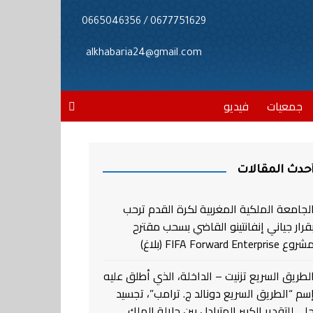
0677751629 / 0665046356
alkhabaria24@gmail.com
جمعيات
فيديو
حدث المقالات
لجامعة الملكية المغربية لكرة القدم ترحب
قرار جياني إنفانتينو القاضي بسحب مقترح
روع FIFA Forward Enterprise (بلاغ)
لطريق السريع تزنيت – الداخلة، الذي أطلق عليه
سم “الطريق السريع دونالد ج. ترامب”، تجسيد
لي للتقدير الكبير المتبادل بين جلالة الملك