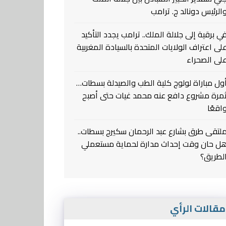
الرئيس دونالد ج. ترامب
ي برقية إلى جلالة الملك.. ترامب يجدد التأكيد
لى اعتراف الولايات المتحدة بالسيادة المغربية
لى الصحراء
ول مباراة لولوج كلية الطب والصيدلة بسطات…
مرة مشروع دافع عنه محمد غيات حتى أصبح
اقعًا
لتقى طرق بشارع عبد الرحمان سكيرج بسطات..
ل حان وقت إحداث مدارة لحماية مستعملي
لطريق؟
قالات الرأي