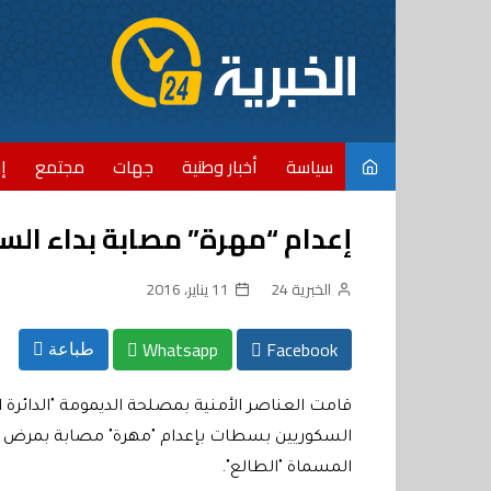
Ski
t
conten
سياسة
أخبار وطنية
جهات
مجتمع
إ
إعدام “مهرة” مصابة بداء ال
الخبرية 24
11 يناير، 2016
Whatsapp
Facebook
طباعة
السكوريين بسطات بإعدام "مهرة" مصابة بمرض ال
المسماة "الطالع".