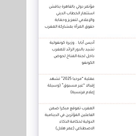
مؤتمر دولي بالقاهرة يناقش
استثمار الخطاب الديني
والإعلامي لتعزيز وحماية
حقوق المرأة بمشاركة المغرب
أديس أبابا .. وزيرة كونغولية
تشيد بالدور الرائد للمغرب
داخل لجنة المناخ لحوض
الكونغو
عملية “مرحبا 2025” تشهد
إقبالا “غير مسبوق” (وسيلة
إعلام فرنسية)
المغرب تموقع مبكرا ضمن
الفاعلين المؤثرين في الدينامية
الدولية لحكامة الذكاء
الاصطناعي (عمر هلال)