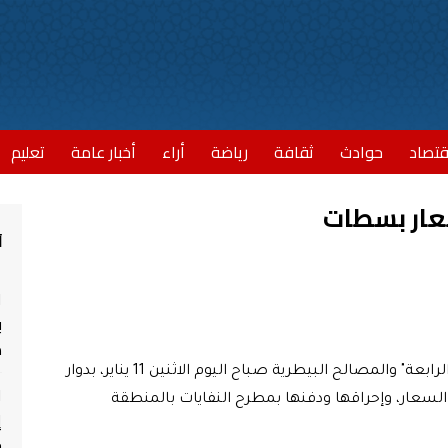
قتصاد
حوادث
ثقافة
رياضة
أراء
أخبار عامة
تعليم
سعار بسطات
أ
ا
ب
مش
قامت العناصر الأمنية بمصلحة الديمومة "الدائرة الرابعة" والمصالح البيطرية صباح اليوم الاثنين 11 يناير، بدوار
ا
سعار، وإحراقها ودفنها بمطرح النفايات بالمنطقة
إ
ج