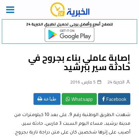
Ski
لتصفح أسرع وأفضل يرجى تحميل تطبيق الخبرية 24
t
conten
إصابة عاملي بناء بجروح في
حادثة سير ببرشيد
الخبرية 24
5 مارس، 2016
Whatsapp
Facebook
طباعة
شهدت الطريق الوطنية رقم 9، على بعد 10 كيلومترات من
مدينة برشيد، مساء اليوم السبت 3 مارس، حادثة سير،
أصيب على إثرها شخصين كان على متن دراجة نارية بجروح.