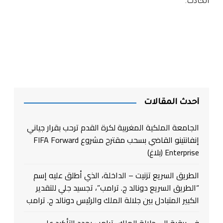
الحادث.
أحدث المقالات
الجامعة الملكية المغربية لكرة القدم ترحب بقرار جياني
إنفانتينو القاضي بسحب مقترح مشروع FIFA Forward
Enterprise (بلاغ)
الطريق السريع تزنيت – الداخلة، الذي أطلق عليه إسم
“الطريق السريع دونالد ج. ترامب”، تجسيد جلي للتقدير
الكبير المتبادل بين جلالة الملك والرئيس دونالد ج. ترامب
في برقية إلى جلالة الملك.. ترامب يجدد التأكيد على