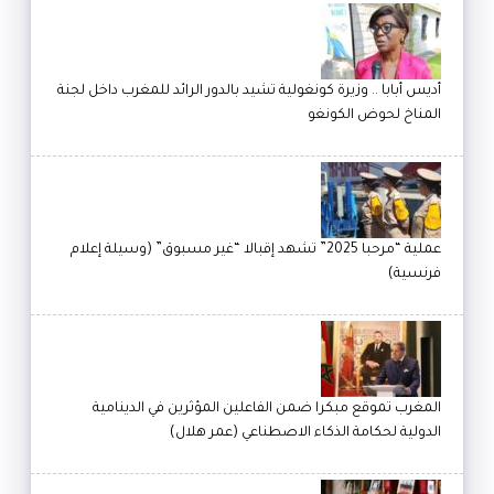
أديس أبابا .. وزيرة كونغولية تشيد بالدور الرائد للمغرب داخل لجنة
المناخ لحوض الكونغو
عملية “مرحبا 2025” تشهد إقبالا “غير مسبوق” (وسيلة إعلام
فرنسية)
المغرب تموقع مبكرا ضمن الفاعلين المؤثرين في الدينامية
الدولية لحكامة الذكاء الاصطناعي (عمر هلال)