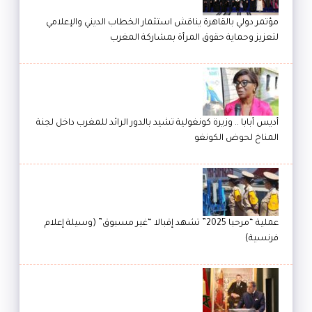
مؤتمر دولي بالقاهرة يناقش استثمار الخطاب الديني والإعلامي
لتعزيز وحماية حقوق المرأة بمشاركة المغرب
أديس أبابا .. وزيرة كونغولية تشيد بالدور الرائد للمغرب داخل لجنة
المناخ لحوض الكونغو
عملية “مرحبا 2025” تشهد إقبالا “غير مسبوق” (وسيلة إعلام
فرنسية)