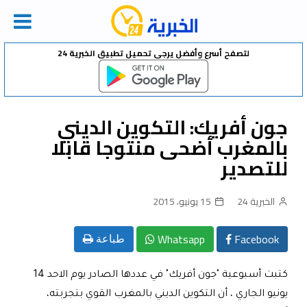
Ski
لتصفح أسرع وأفضل يرجى تحميل تطبيق الخبرية 24
t
conten
جون أفريك: التكوين الديني
بالمغرب أضحى منتوجا قابلا
للتصدير
الخبرية 24
15 يونيو، 2015
Whatsapp
Facebook
طباعة
كتبت أسبوعية "جون أفريك" في عددها الصادر يوم الاحد 14
يونيو الجاري ، أن التكوين الديني بالمغرب القوي بتجربته،