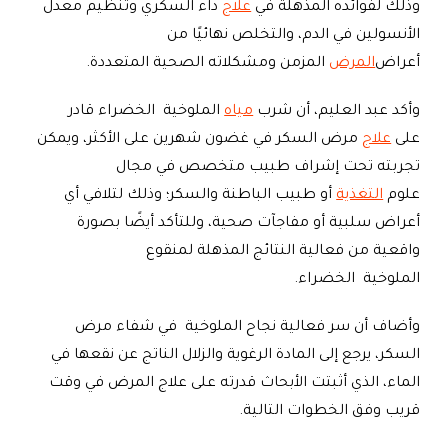
وذلك لفوائده المذهلة في
علاج
داء السكري وتنظيم معدل
الأنسولين في الدم، والتخلص نهائيًا من
أعراض
المرض
المزمن ومشكلاته الصحية المتعددة.
وأكد عبد العليم، أن شرب
مياه
الملوخية الخضراء قادر
على
علاج
مرض السكر في غضون شهرين على الأكثر، ويمكن
تجربته تحت إشراف طبيب متخصص في مجال
علوم
التغذية
أو طبيب الباطنة والسكر؛ وذلك لتلافي أي
أعراض سلبية أو مفاجآت صحية، وللتأكد أيضًا بصورة
واقعية من فعالية النتائج المذهلة لمنقوع
الملوخية الخضراء.
وأضاف أن سر فعالية نجاح الملوخية في شفاء مرض
السكر، يرجع إلى المادة الرغوية والزلال الناتج عن نقعها في
الماء، الذي أثبتت الأبحاث قدرته على علاج المرض في وقت
قريب وفق الخطوات التالية.