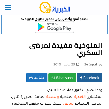
Ski
لتصفح أسرع وأفضل يرجى تحميل تطبيق الخبرية 24
t
conten
الملوخية مفيدة لمرضى
السكري
الخبرية 24
23 يوليوز، 2015
Whatsapp
Facebook
طباعة
ودعا نصح الدكتور عماد عبد العليم،
استشاري
التغذية
العلاجية
والصحة
العامة، بضرورة تناول
المرضى المصابين
بمرض
السكر لشراب منقوع الملوخية ؛