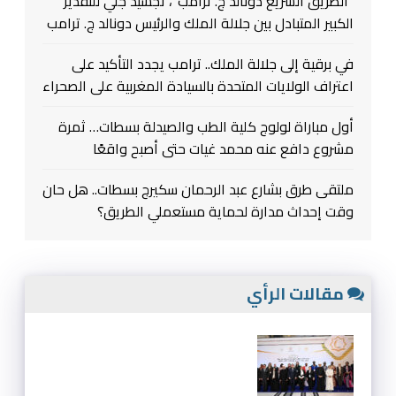
“الطريق السريع دونالد ج. ترامب”، تجسيد جلي للتقدير
الكبير المتبادل بين جلالة الملك والرئيس دونالد ج. ترامب
في برقية إلى جلالة الملك.. ترامب يجدد التأكيد على
اعتراف الولايات المتحدة بالسيادة المغربية على الصحراء
أول مباراة لولوج كلية الطب والصيدلة بسطات… ثمرة
مشروع دافع عنه محمد غيات حتى أصبح واقعًا
ملتقى طرق بشارع عبد الرحمان سكيرج بسطات.. هل حان
وقت إحداث مدارة لحماية مستعملي الطريق؟
مقالات الرأي