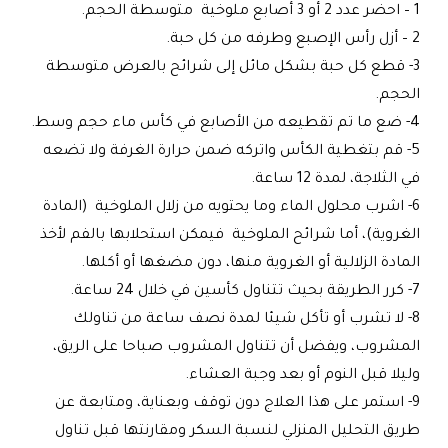
1 – احضر عدد 2 أو 3 أصابع ملوخية متوسطة الحجم.
2 – أزل رأس الإصبع وطرفه من كل حبة.
3- قطع كل حبة بشكل مائل إلى شرائح بالعرض متوسطة
الحجم.
4- ضع ما تم تقطيعه من الأصابع في كأس ماء حجم وسط.
5- قم بتغطية الكأس واتركه ضمن حرارة الغرفة ولا تضعه
في الثلاجة، لمدة 12 ساعة.
6- اشرب محلول الماء وما يحتويه من زلال الملوخية (المادة
الغروية)، أما شرائح الملوخية فيمكن استحلابها بالفم لأخذ
المادة الزلالية أو الغروية منها، دون مضغها أو أكلها.
7- كرر الطريقة بحيث تتناول كأسين في خلال 24 ساعة.
8- لا تشرب أو تأكل شيئا لمدة نصف ساعة من تناولك
المشروب، ويفضل أن تتناول المشروب صباحا على الريق،
وليلا قبل النوم أو بعد وجبة العشاء.
9- استمر على هذا العلاج دون توقف وبعناية، ومتابعة عن
طريق التحليل المنزلي لنسبة السكر ومقارنتها قبل تناول