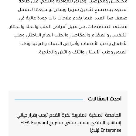
مختصين وممرضين وفريق للمواكبة والدعم، على طاقة
استيعابية تتسع لثلاثين سريرا ويمكن توسيعها لتشمل
ضعف هذا العدد، فيما يقدم علاجات ذات جودة عالية في
مختلف التخصصات، من قبيل أمراض القلب والجلد والجهاز
التنفسي والعظام والمفاصل والطب العام الباطني وطب
الأطفال وطب الأعصاب وأمراض النساء والتوليد وطب
العيون وطب الأسنان والأنف و الأذن والحنجرة
.
أحدث المقالات
الجامعة الملكية المغربية لكرة القدم ترحب بقرار جياني
إنفانتينو القاضي بسحب مقترح مشروع FIFA Forward
Enterprise (بلاغ)