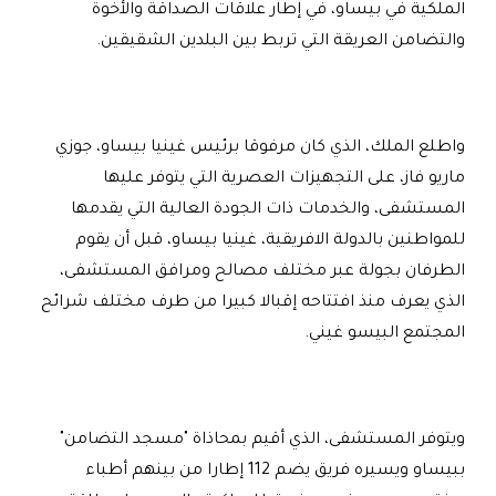
الملكية في بيساو، في إطار علاقات الصداقة والأخوة
والتضامن العريقة التي تربط بين البلدين الشقيقين
.
واطلع الملك، الذي كان مرفوقا برئيس غينيا بيساو، جوزي
ماريو فاز، على التجهيزات العصرية التي يتوفر عليها
المستشفى، والخدمات ذات الجودة العالية التي يقدمها
للمواطنين بالدولة الافريقية، غينيا بيساو، قبل أن يقوم
الطرفان بجولة عبر مختلف مصالح ومرافق المستشفى،
الذي يعرف منذ افتتاحه إقبالا كبيرا من طرف مختلف شرائح
المجتمع البيسو غيني
.
ويتوفر المستشفى، الذي أقيم بمحاذاة "مسجد التضامن"
ببيساو ويسيره فريق يضم 112 إطارا من بينهم أطباء