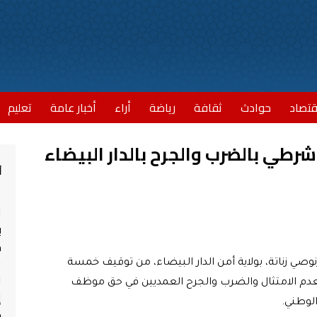
قتصاد
حوادث
ثقافة
رياضة
أراء
أخبار عامة
تعليم
أ
ا
ب
مش
وصي زناتة، بولاية أمن الدار البيضاء، من توقيف خمسة
ا
م الامتثال والضرب والجرح العمديين في حق موظف
إ
الوطني.
ج