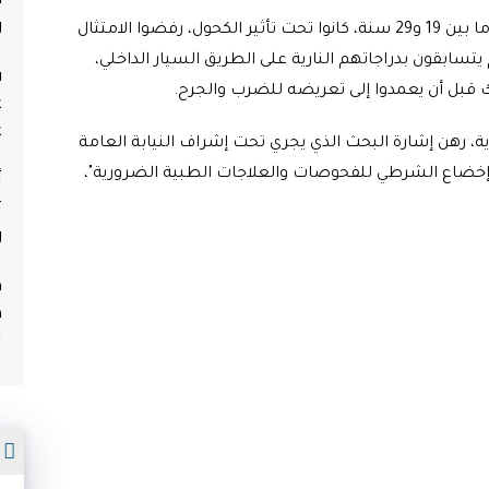
و
المصدر كشف أن المشتبه فيهم تتراوح أعمارهم ما بين 19 و29 سنة، كانوا تحت تأثير الكحول، رفضوا الامتثال
ابقون بدراجاتهم النارية على الطريق السيار الداخلي،
ف
بل أن يعمدوا إلى تعريضه للضرب والجرح.
ع
ع
، رهن إشارة البحث الذي يجري تحت إشراف النيابة العامة
أ
تم إخضاع الشرطي للفحوصات والعلاجات الطبية الضرورية"،
ث
و
م
ه
ا
م