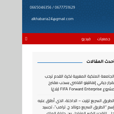
0677751629 / 0665046356
alkhabaria24@gmail.com
جمعيات
فيديو
حدث المقالات
لجامعة الملكية المغربية لكرة القدم ترحب
قرار جياني إنفانتينو القاضي بسحب مقترح
روع FIFA Forward Enterprise (بلاغ)
لطريق السريع تزنيت – الداخلة، الذي أطلق عليه
سم “الطريق السريع دونالد ج. ترامب”، تجسيد
لي للتقدير الكبير المتبادل بين جلالة الملك