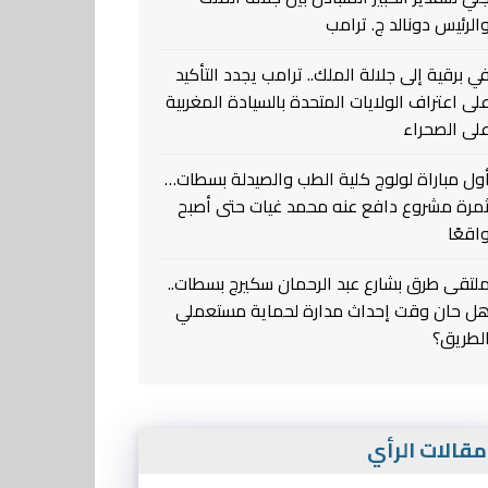
الرئيس دونالد ج. ترامب
ي برقية إلى جلالة الملك.. ترامب يجدد التأكيد
لى اعتراف الولايات المتحدة بالسيادة المغربية
لى الصحراء
ول مباراة لولوج كلية الطب والصيدلة بسطات…
مرة مشروع دافع عنه محمد غيات حتى أصبح
اقعًا
لتقى طرق بشارع عبد الرحمان سكيرج بسطات..
ل حان وقت إحداث مدارة لحماية مستعملي
لطريق؟
قالات الرأي