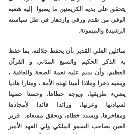
يتحقق على يديه الكريمتين ما يصبوا إليه شعبه
الوفي من تقدم ورقي وازدهار في ظل سياسته
الرشيدة والميمونة
.
سائلين العلي القدير بأن يحفظ جلالته، بما حفظ
به الذكر الحكيم والسبع المثاني و القرآن
العظيم، وأن يديم عليه نعمة الصحة والعافية ،
ويبقيه ذخرا وملاذا أمينا لهذه الأمة ، ومنارا هاديا
يضيء طريقها، ويوجه خطاها، وحصنا حصينا
لسيادتها وعزتها، ورائدا قائدا لأمجادها
ومفاخرها، ويسدد خطاه، ويحقق مسعاه، قرير
العين بصاحب السمو الملكي ولي العهد الأمير