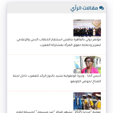
مقالات الرأي
مؤتمر دولي بالقاهرة يناقش استثمار الخطاب الديني والإعلامي
لتعزيز وحماية حقوق المرأة بمشاركة المغرب
أديس أبابا .. وزيرة كونغولية تشيد بالدور الرائد للمغرب داخل لجنة
المناخ لحوض الكونغو
عملية “مرحبا 2025” تشهد إقبالا “غير مسبوق” (وسيلة إعلام