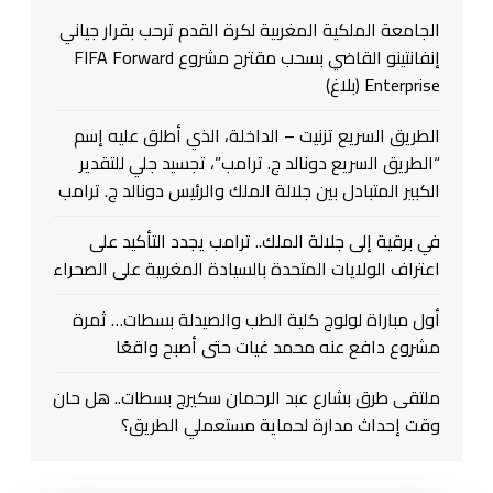
الجامعة الملكية المغربية لكرة القدم ترحب بقرار جياني
إنفانتينو القاضي بسحب مقترح مشروع FIFA Forward
Enterprise (بلاغ)
الطريق السريع تزنيت – الداخلة، الذي أطلق عليه إسم
“الطريق السريع دونالد ج. ترامب”، تجسيد جلي للتقدير
الكبير المتبادل بين جلالة الملك والرئيس دونالد ج. ترامب
في برقية إلى جلالة الملك.. ترامب يجدد التأكيد على
اعتراف الولايات المتحدة بالسيادة المغربية على الصحراء
أول مباراة لولوج كلية الطب والصيدلة بسطات… ثمرة
مشروع دافع عنه محمد غيات حتى أصبح واقعًا
ملتقى طرق بشارع عبد الرحمان سكيرج بسطات.. هل حان
وقت إحداث مدارة لحماية مستعملي الطريق؟