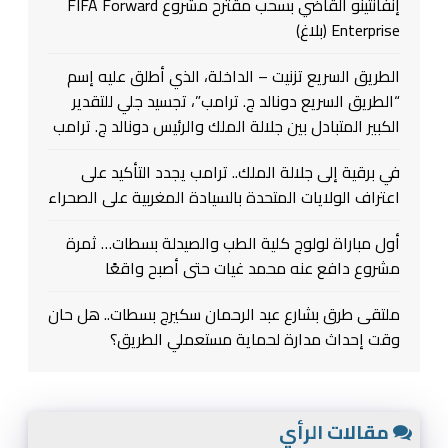
إنفانتينو القاضي بسحب مقترح مشروع FIFA Forward
Enterprise (بلاغ)
الطريق السريع تزنيت – الداخلة، الذي أطلق عليه إسم
“الطريق السريع دونالد ج. ترامب”، تجسيد جلي للتقدير
الكبير المتبادل بين جلالة الملك والرئيس دونالد ج. ترامب
في برقية إلى جلالة الملك.. ترامب يجدد التأكيد على
اعتراف الولايات المتحدة بالسيادة المغربية على الصحراء
أول مباراة لولوج كلية الطب والصيدلة بسطات… ثمرة
مشروع دافع عنه محمد غيات حتى أصبح واقعًا
ملتقى طرق بشارع عبد الرحمان سكيرج بسطات.. هل حان
وقت إحداث مدارة لحماية مستعملي الطريق؟
مقالات الرأي