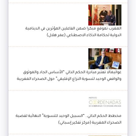
المغرب تموقع مبكرا ضمن الفاعلين المؤثرين في الدينامية
الدولية لحكامة الذكاء الاصطناعي (عمر هلال)
غواتيمالا تعتبر مبادرة الحكم الذاتي “الأساس الجاد والموثوق
والواقعي الوحيد لتسوية النزاع الإقليمي” حول الصحراء المغربية
مخطط الحكم الذاتي.. “السبيل الوحيد للتسوية” النهائية لقضية
الصحراء المغربية (مركز تفكير إسباني)