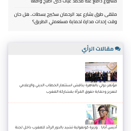
مشروع دافع عنه محمد غيات حتى أصبح واقعًا
ملتقى طرق بشارع عبد الرحمان سكيرج بسطات.. هل حان
وقت إحداث مدارة لحماية مستعملي الطريق؟
مقالات الرأي
مؤتمر دولي بالقاهرة يناقش استثمار الخطاب الديني والإعلامي
لتعزيز وحماية حقوق المرأة بمشاركة المغرب
أديس أبابا .. وزيرة كونغولية تشيد بالدور الرائد للمغرب داخل لجنة