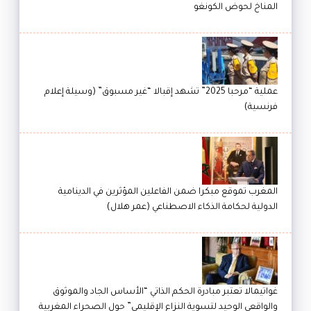
المناخ لحوض الكونغو
عملية “مرحبا 2025” تشهد إقبالا “غير مسبوق” (وسيلة إعلام
فرنسية)
المغرب تموقع مبكرا ضمن الفاعلين المؤثرين في الدينامية
الدولية لحكامة الذكاء الاصطناعي (عمر هلال)
غواتيمالا تعتبر مبادرة الحكم الذاتي “الأساس الجاد والموثوق
والواقعي الوحيد لتسوية النزاع الإقليمي” حول الصحراء المغربية