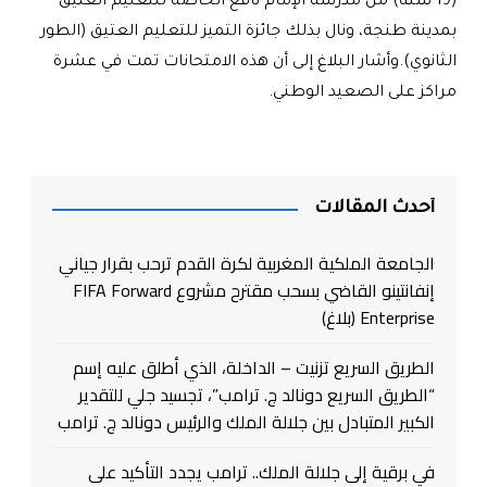
(19 سنة) من مدرسة الإمام نافع الخاصة للتعليم العتيق
بمدينة طنجة، ونال بذلك جائزة التميز للتعليم العتيق (الطور
الثانوي).وأشار البلاغ إلى أن هذه الامتحانات تمت في عشرة
مراكز على الصعيد الوطني
.
أحدث المقالات
الجامعة الملكية المغربية لكرة القدم ترحب بقرار جياني
إنفانتينو القاضي بسحب مقترح مشروع FIFA Forward
Enterprise (بلاغ)
الطريق السريع تزنيت – الداخلة، الذي أطلق عليه إسم
“الطريق السريع دونالد ج. ترامب”، تجسيد جلي للتقدير
الكبير المتبادل بين جلالة الملك والرئيس دونالد ج. ترامب
في برقية إلى جلالة الملك.. ترامب يجدد التأكيد على