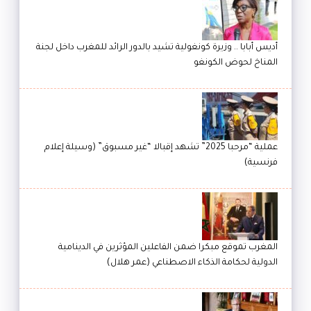
أديس أبابا .. وزيرة كونغولية تشيد بالدور الرائد للمغرب داخل لجنة
المناخ لحوض الكونغو
عملية “مرحبا 2025” تشهد إقبالا “غير مسبوق” (وسيلة إعلام
فرنسية)
المغرب تموقع مبكرا ضمن الفاعلين المؤثرين في الدينامية
الدولية لحكامة الذكاء الاصطناعي (عمر هلال)