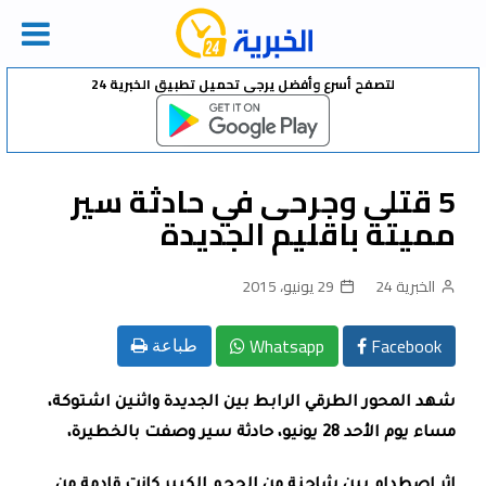
Ski
لتصفح أسرع وأفضل يرجى تحميل تطبيق الخبرية 24
t
conten
5 قتلى وجرحى في حادثة سير
مميتة باقليم الجديدة
الخبرية 24
29 يونيو، 2015
Whatsapp
Facebook
طباعة
شهد المحور الطرقي الرابط بين الجديدة واثنين اشتوكة،
مساء يوم الأحد 28 يونيو،
حادثة سير وصفت بالخطيرة،
اثر اصطدام بين شاحنة من الحجم الكبير كانت قادمة من