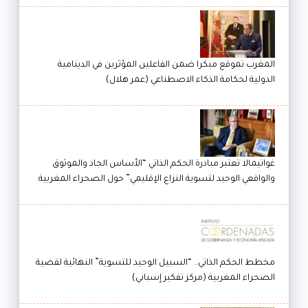
المغرب تموقع مبكرا ضمن الفاعلين المؤثرين في الدينامية
الدولية لحكامة الذكاء الاصطناعي (عمر هلال)
غواتيمالا تعتبر مبادرة الحكم الذاتي “الأساس الجاد والموثوق
والواقعي الوحيد لتسوية النزاع الإقليمي” حول الصحراء المغربية
مخطط الحكم الذاتي.. “السبيل الوحيد للتسوية” النهائية لقضية
الصحراء المغربية (مركز تفكير إسباني)