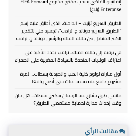
إنفانتينو القاضي بسحب مقترح مشروع FIFA Forward
Enterprise (بلاغ)
الطريق السريع تزنيت – الداخلة، الذي أطلق عليه إسم
“الطريق السريع دونالد ج. ترامب”، تجسيد جلي للتقدير
الكبير المتبادل بين جلالة الملك والرئيس دونالد ج. ترامب
في برقية إلى جلالة الملك.. ترامب يجدد التأكيد على
اعتراف الولايات المتحدة بالسيادة المغربية على الصحراء
أول مباراة لولوج كلية الطب والصيدلة بسطات… ثمرة
مشروع دافع عنه محمد غيات حتى أصبح واقعًا
ملتقى طرق بشارع عبد الرحمان سكيرج بسطات.. هل حان
وقت إحداث مدارة لحماية مستعملي الطريق؟
مقالات الرأي