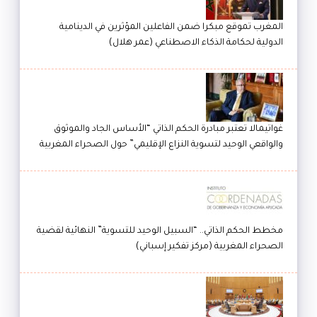
المغرب تموقع مبكرا ضمن الفاعلين المؤثرين في الدينامية
الدولية لحكامة الذكاء الاصطناعي (عمر هلال)
غواتيمالا تعتبر مبادرة الحكم الذاتي “الأساس الجاد والموثوق
والواقعي الوحيد لتسوية النزاع الإقليمي” حول الصحراء المغربية
مخطط الحكم الذاتي.. “السبيل الوحيد للتسوية” النهائية لقضية
الصحراء المغربية (مركز تفكير إسباني)