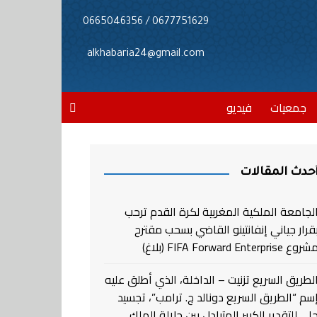
0677751629 / 0665046356
alkhabaria24@gmail.com
جمعيات
فيديو
حدث المقالات
لجامعة الملكية المغربية لكرة القدم ترحب
قرار جياني إنفانتينو القاضي بسحب مقترح
روع FIFA Forward Enterprise (بلاغ)
لطريق السريع تزنيت – الداخلة، الذي أطلق عليه
سم “الطريق السريع دونالد ج. ترامب”، تجسيد
لي للتقدير الكبير المتبادل بين جلالة الملك