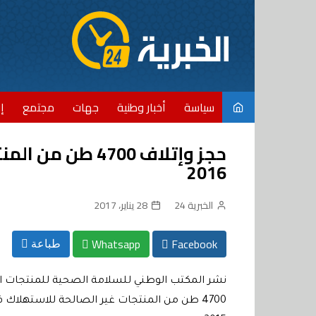
Ski
t
conten
سياسة
أخبار وطنية
جهات
مجتمع
إ
حجز وإتلاف 4700 
2016
الخبرية 24
28 يناير، 2017
Whatsapp
Facebook
طباعة