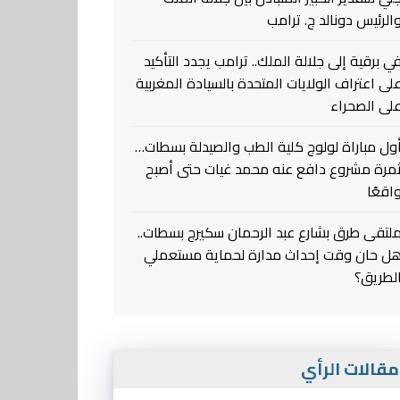
الرئيس دونالد ج. ترامب
ي برقية إلى جلالة الملك.. ترامب يجدد التأكيد
لى اعتراف الولايات المتحدة بالسيادة المغربية
لى الصحراء
ول مباراة لولوج كلية الطب والصيدلة بسطات…
مرة مشروع دافع عنه محمد غيات حتى أصبح
اقعًا
لتقى طرق بشارع عبد الرحمان سكيرج بسطات..
ل حان وقت إحداث مدارة لحماية مستعملي
لطريق؟
قالات الرأي