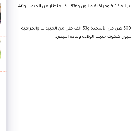
شتلة و850 الف و800 طن من المنتجات النباتية غير الغذائية ومراقبة مليون و836 الف قنطار من الحبوب و40
كما همت هذه الأعمال مراقبة مطابقة 654 الف و600 طن من الأسمدة و53 الف طن من المبيدات والمراقبة
.