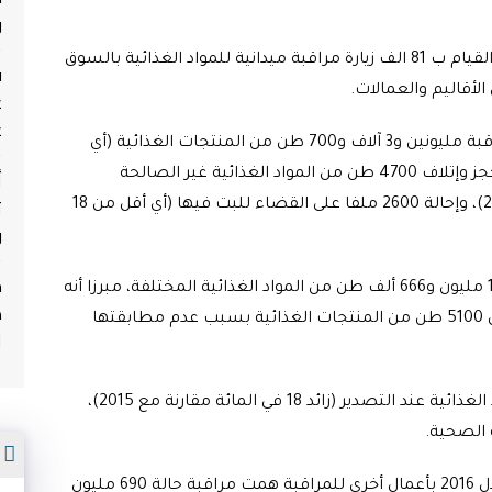
و
وأوضح المكتب، في بلاغ له، أمس الجمعة، أنه تم القيام ب 81 الف زيارة مراقبة ميدانية للمواد الغذائية بالسوق
ف
.
ع
ع
وأضاف البلاغ أن هذه التحريات، التي مكنت من مراقبة مليونين و3 آلاف و700 طن من المنتجات الغذائية (أي
أ
بزيادة 42 في المائة مقارنة مع 2015)، أفضت الى حجز وإتلاف 4700 طن من المواد الغذائية غير الصالحة
ث
للاستهلاك (بانخفاض 21 في المائة مقارنة مع 2015)، وإحالة 2600 ملفا على القضاء للبت فيها (أي أقل من 18
و
م
وكشف المكتب أنه قام ، عند الاستيراد، بمراقبة 15 مليون و666 ألف طن من المواد الغذائية المختلفة، مبرزا أنه
ه
تم تسليم 51 الف و500 شهادة قبول ورفض دخول 5100 طن من المنتجات الغذائية بسبب عدم مطابقتها
ا
وأضاف المكتب أنه راقب 3,6 مليون طن من المواد الغذائية عند التصدير (زائد 18 في المائة مقارنة مع 2015)،
.
م
وفضلا عن مراقبة المواد الغذائية، قام المكتب خلال 2016 بأعمال أخرى للمراقبة همت مراقبة حالة 690 مليون