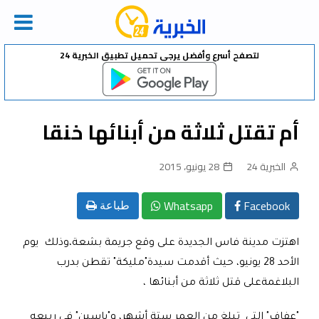
Ski
لتصفح أسرع وأفضل يرجى تحميل تطبيق الخبرية 24
t
conten
أم تقتل ثلاثة من أبنائها خنقا
الخبرية 24
28 يونيو، 2015
Whatsapp
Facebook
طباعة
اهتزت مدينة فاس الجديدة على وقع جريمة بشعة،وذلك يوم
الأحد 28 يونيو، حيث أقدمت سيدة"مليكة" تقطن بدرب
البلاغمةعلى قتل ثلاثة من أبنائها ،
"عفاف" التي تبلغ من العمر ستة أشهر، و"ياسين" في ربيعه