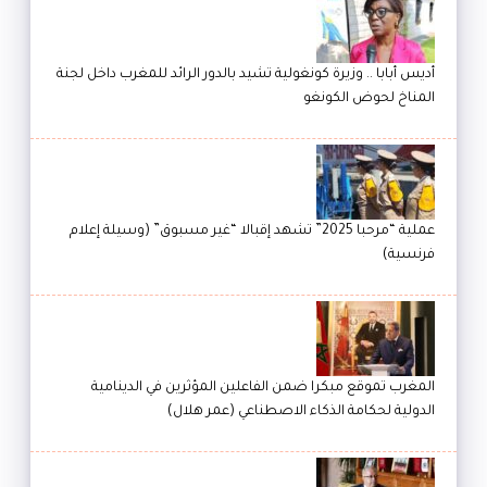
أديس أبابا .. وزيرة كونغولية تشيد بالدور الرائد للمغرب داخل لجنة
المناخ لحوض الكونغو
عملية “مرحبا 2025” تشهد إقبالا “غير مسبوق” (وسيلة إعلام
فرنسية)
المغرب تموقع مبكرا ضمن الفاعلين المؤثرين في الدينامية
الدولية لحكامة الذكاء الاصطناعي (عمر هلال)