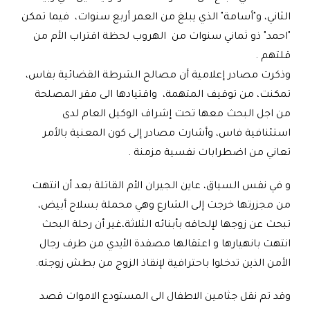
الثاني، و"أسامة" الذي يبلغ من العمر أربع سنوات، فيما تمكن
"احمد" ذو ثماني سنوات من الهروب لحظة اقتراب الأم من
قلتهم
.
وذكرت مصادر إعلامية أن مصالح الشرطة القضائية بفاس،
تمكنت، من توقيف المتهمة، واقتيادها الى مقر المصلحة
من اجل البحث معها تحت إشراف الوكيل العام لدى
استئنافية فاس، وأشارت مصادر إلى كون المعنية بالأمر
تعاني من اضطرابات نفسية مزمنة
.
و في نفس السياق، عاين الجيران الأم القاتلة بعد أن انتهت
من مجزرتها خرجت إلى الشارع وهي محملة بسلاح أبيض،
تبحث عن زوجها لإلحاقه بأبنائه الثلاثة،غير أن رحلة البحث
انتهت بانهيارها و اعتقالها مصفدة الأيدي من طرف رجال
الأمن الذين تدخلوا باحترافية لإنقاذ الزوج من بطش زوجته
.
وقد تم نقل جثامين الاطفال الى المستودع الاموات قصد