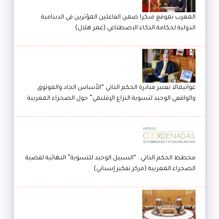
المغرب تموقع مبكرا ضمن الفاعلين المؤثرين في الدينامية
الدولية لحكامة الذكاء الاصطناعي (عمر هلال)
غواتيمالا تعتبر مبادرة الحكم الذاتي “الأساس الجاد والموثوق
والواقعي الوحيد لتسوية النزاع الإقليمي” حول الصحراء المغربية
مخطط الحكم الذاتي.. “السبيل الوحيد للتسوية” النهائية لقضية
الصحراء المغربية (مركز تفكير إسباني)