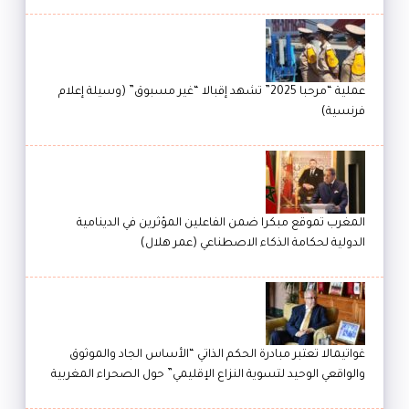
عملية “مرحبا 2025” تشهد إقبالا “غير مسبوق” (وسيلة إعلام
فرنسية)
المغرب تموقع مبكرا ضمن الفاعلين المؤثرين في الدينامية
الدولية لحكامة الذكاء الاصطناعي (عمر هلال)
غواتيمالا تعتبر مبادرة الحكم الذاتي “الأساس الجاد والموثوق
والواقعي الوحيد لتسوية النزاع الإقليمي” حول الصحراء المغربية