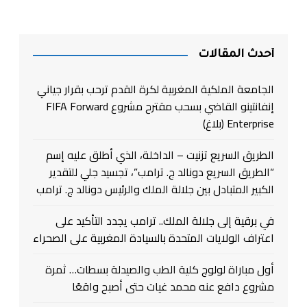
أحدث المقالات
الجامعة الملكية المغربية لكرة القدم ترحب بقرار جياني
إنفانتينو القاضي بسحب مقترح مشروع FIFA Forward
Enterprise (بلاغ)
الطريق السريع تزنيت – الداخلة، الذي أطلق عليه إسم
“الطريق السريع دونالد ج. ترامب”، تجسيد جلي للتقدير
الكبير المتبادل بين جلالة الملك والرئيس دونالد ج. ترامب
في برقية إلى جلالة الملك.. ترامب يجدد التأكيد على
اعتراف الولايات المتحدة بالسيادة المغربية على الصحراء
أول مباراة لولوج كلية الطب والصيدلة بسطات… ثمرة
مشروع دافع عنه محمد غيات حتى أصبح واقعًا