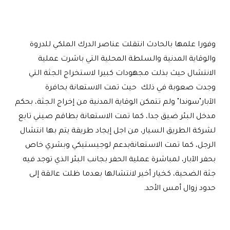
وفورا علمها بالحادث انتقلت عناصر الدرك الملكي للدروة
والوقاية المدنية والسلطة المحلية التي باشرت عملية
الانتشال حيث بذلت مجهودات كبيرا لاستخراج الجثة التي
وجدت صعوبة في ذلك حيث تمت الاستعانة بحافرة
الآبار"سوندا" ولم تتمكن الوقاية المدنية من إخراج الجثة، بحكم
مدخل البئر ضيق جدا، كما تمت الاستعانة بطاقم صيني تابع
لشركة الطريق السيار، من اجل إيجاد طريقة يتم بها انتشال
الرجل، كما تمت الاستعانةبدعم لوجيستيكي وبشري خاص
بحفر الآبار، لمباشرة عملية الحفر بجانب البئر الذي توجد فيه
جثة الضحية، كخيار أخير لانتشالها بعدما ظلت عالقة إلى
حدود زوال أمس الأحد.