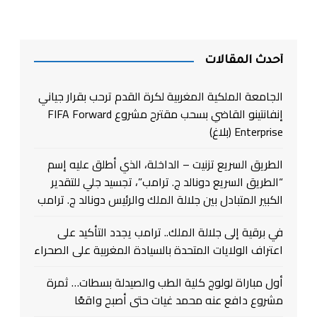
أحدث المقالات
الجامعة الملكية المغربية لكرة القدم ترحب بقرار جياني
إنفانتينو القاضي بسحب مقترح مشروع FIFA Forward
Enterprise (بلاغ)
الطريق السريع تزنيت – الداخلة، الذي أطلق عليه إسم
“الطريق السريع دونالد ج. ترامب”، تجسيد جلي للتقدير
الكبير المتبادل بين جلالة الملك والرئيس دونالد ج. ترامب
في برقية إلى جلالة الملك.. ترامب يجدد التأكيد على
اعتراف الولايات المتحدة بالسيادة المغربية على الصحراء
أول مباراة لولوج كلية الطب والصيدلة بسطات… ثمرة
مشروع دافع عنه محمد غيات حتى أصبح واقعًا