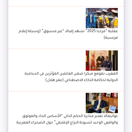
عملية “مرحبا 2025” تشهد إقبالا “غير مسبوق” (وسيلة إعلام
فرنسية)
المغرب تموقع مبكرا ضمن الفاعلين المؤثرين في الدينامية
الدولية لحكامة الذكاء الاصطناعي (عمر هلال)
غواتيمالا تعتبر مبادرة الحكم الذاتي “الأساس الجاد والموثوق
والواقعي الوحيد لتسوية النزاع الإقليمي” حول الصحراء المغربية