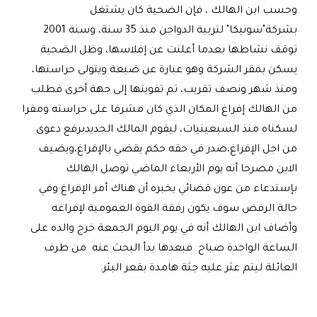
وحسب ابن الهالك ، فإن الضحية كان يشتغل
بشركة"سونيكا" لتربية الدواجن منذ 35 سنة، وسنة 2001
توقف نشاطها بعدما أعلنت عن إفلاسها، وظل الضحية
يسكن بمقر الشركة وهو عبارة عن ضيعة ويتولى حراستها،
ومنذ شهر ونصف تقريب، تم تفويتها إلى جهة أخرى فطلب
من الهالك إفراغ المكان الذي كان مشرفا على حراسته ومقرا
لسكناه منذ السبعينيات، ليقوم المالك الجديدبرفع دعوى
من اجل الإفراغ،صدر في حقه حكم يقضي بالإفراغ،ويضيف
الابن مصرحا أنه يوم الأربعاء الماضي توصل الهالك
بإستدعاء من عون قضائي يخبره أن هناك أمر الإفراغ وفي
حالة الرفض سوف يكون رفقة القوة العمومية لإفراغه
وأضاف ابن الهالك أنه في يوم اليوم الجمعة خرج والده على
الساعة الواحدة صباح فبعدها بدأ البحث عنه من طرف
العائلة ليتم عثر عليه جثة هامدة بقعر البئر.