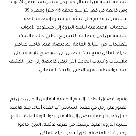
الساعة الثانية من انتشال جثة رجل ستيني بعد مضي 23 يوما
وهي قابعة في قعر بئر يبلغ عمقه 46 مترا وقطره 39
سنتيمترا، وقد تم نقل الجثة عبر سيارة إسعاف تابعة
للخدمات الاجتماعية لبلدية الدروة إلى مستودع الأموات
بالرحمة من اجل إخضاعها للتشريح الطبي لفائدة البحث،
بتعليمات من النيابة العامة المختصة، فيما قامت عناصر
الدرك الملكي بفتح بحث قضائي في الموضوع للوقوف على
ملابسات وأسباب الحادث التي تبقى غامضة إلى حين الكشف
عنها بواسطة التقرير الطبي والبحث القضائي.
وتعود فصول الحادث إلىيوم الجمعة 4 مارس الجاري حين تم
العثور على رجل في عقده السادس أب لعدة أبناء، جثة هامدة
داخل قعر بئر عمقه يصل إلى 46 متر، بدوار الوشاوشة التابع
لبلدية الدروة إقليم برشيد، من طرف عائلته، الذين قاموا
بإخبار قائد المنطقة الذي أشعر الدرك الملكي .