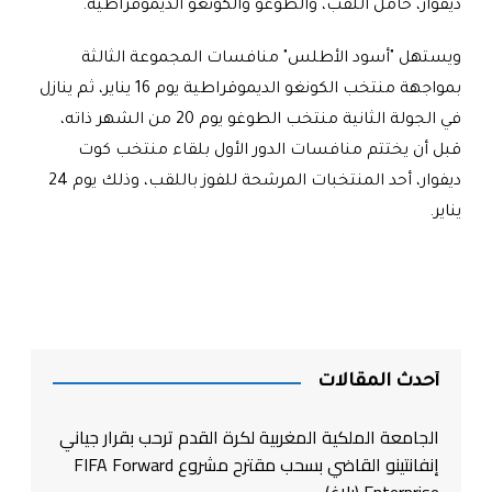
ديفوار، حامل اللقب، والطوغو والكونغو الديموقراطية
.
ويستهل "أسود الأطلس" منافسات المجموعة الثالثة
بمواجهة منتخب الكونغو الديموقراطية يوم 16 يناير، ثم ينازل
في الجولة الثانية منتخب الطوغو يوم 20 من الشهر ذاته،
قبل أن يختتم منافسات الدور الأول بلقاء منتخب كوت
ديفوار، أحد المنتخبات المرشحة للفوز باللقب، وذلك يوم 24
يناير
.
أحدث المقالات
الجامعة الملكية المغربية لكرة القدم ترحب بقرار جياني
إنفانتينو القاضي بسحب مقترح مشروع FIFA Forward
Enterprise (بلاغ)