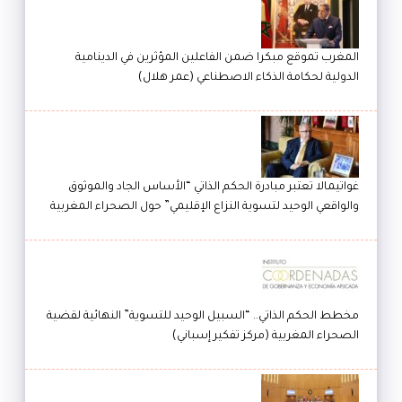
المغرب تموقع مبكرا ضمن الفاعلين المؤثرين في الدينامية
الدولية لحكامة الذكاء الاصطناعي (عمر هلال)
غواتيمالا تعتبر مبادرة الحكم الذاتي “الأساس الجاد والموثوق
والواقعي الوحيد لتسوية النزاع الإقليمي” حول الصحراء المغربية
مخطط الحكم الذاتي.. “السبيل الوحيد للتسوية” النهائية لقضية
الصحراء المغربية (مركز تفكير إسباني)