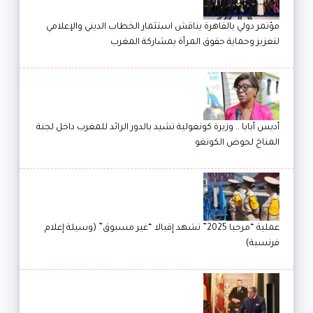
مؤتمر دولي بالقاهرة يناقش استثمار الخطاب الديني والإعلامي
لتعزيز وحماية حقوق المرأة بمشاركة المغرب
أديس أبابا .. وزيرة كونغولية تشيد بالدور الرائد للمغرب داخل لجنة
المناخ لحوض الكونغو
عملية “مرحبا 2025” تشهد إقبالا “غير مسبوق” (وسيلة إعلام
فرنسية)