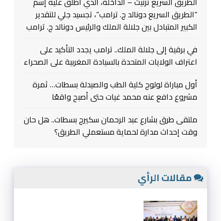
الطريق السريع تزنيت – الداخلة، الذي أطلق عليه إسم
“الطريق السريع دونالد ج. ترامب”، تجسيد جلي للتقدير
الكبير المتبادل بين جلالة الملك والرئيس دونالد ج. ترامب
في برقية إلى جلالة الملك.. ترامب يجدد التأكيد على
اعتراف الولايات المتحدة بالسيادة المغربية على الصحراء
أول مباراة لولوج كلية الطب والصيدلة بسطات… ثمرة
مشروع دافع عنه محمد غيات حتى أصبح واقعًا
ملتقى طرق بشارع عبد الرحمان سكيرج بسطات.. هل حان
وقت إحداث مدارة لحماية مستعملي الطريق؟
مقالات الرأي