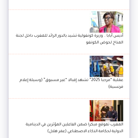
أديس أبابا .. وزيرة كونغولية تشيد بالدور الرائد للمغرب داخل لجنة
المناخ لحوض الكونغو
عملية “مرحبا 2025” تشهد إقبالا “غير مسبوق” (وسيلة إعلام
فرنسية)
المغرب تموقع مبكرا ضمن الفاعلين المؤثرين في الدينامية
الدولية لحكامة الذكاء الاصطناعي (عمر هلال)