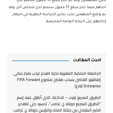
باقي المتهمين، وقد تم حجز مبلغ 53 مليون سنتيم لدى
احدهم فيما حجز مبلغ 17 مليون سنتيم لدى شخص أخر، وقد
تم وضع المتهمين تحت تدابير الحراسة النظرية في انتظار
إحالتهم على النيابة العامة المختصة.
أحدث المقالات
الجامعة الملكية المغربية لكرة القدم ترحب بقرار جياني
إنفانتينو القاضي بسحب مقترح مشروع FIFA Forward
Enterprise (بلاغ)
الطريق السريع تزنيت – الداخلة، الذي أطلق عليه إسم
“الطريق السريع دونالد ج. ترامب”، تجسيد جلي للتقدير
الكبير المتبادل بين جلالة الملك والرئيس دونالد ج. ترامب