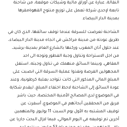
النقالة، عبارة عن أوراق مالية وشيكات موقعة، من شاحنة
تابعة لإحدى شركة تعمل على توزيع منتوج القهوةمقرها
بمدينة الدار البيضاء.
الشاحنة تعرضت للسرقة عندما توقف سائقها، الذي كان في
طريق عودته من مدينة مراكش في اتجاه مدينة الدار البيضاء،
عند حلول أذان المغرب وركنها بالشارع العام بمدينة برشيد،
من اجل الاستراحة وتناول وجبة الفطور وتوجه الى احد
المقاهي، وبينما السائق منهمك في تناول وجبته، استغل
المجهولين الفرصة ونفذوا عملية السرقة التي انصبت على
المبلغ المالي المذكور التي كانت تتواجد بعلبة كرطونية، وعند
عودة السائق إلى الشاحنة لاحظ اختفاء المبلغ، ليقدم شكاية
في الموضوع لدى المصالح الأمنية المختصة، حيث باشر
فريق من المحققين أبحاثهم في الموضوع، أسفرت عن
توقيف المشتبه به الأول يوم السبت 11 يوليوز، والمتهمين
آخرين تم توقيفه في اليوم الموالي، فيما لازال البحث جاريا عن