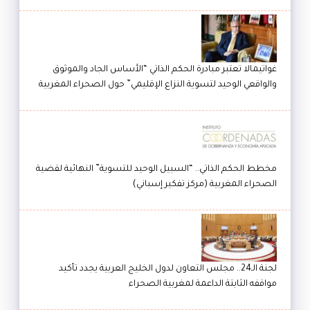
غواتيمالا تعتبر مبادرة الحكم الذاتي “الأساس الجاد والموثوق
والواقعي الوحيد لتسوية النزاع الإقليمي” حول الصحراء المغربية
مخطط الحكم الذاتي.. “السبيل الوحيد للتسوية” النهائية لقضية
الصحراء المغربية (مركز تفكير إسباني)
لجنة الـ24.. مجلس التعاون لدول الخليج العربية يجدد تأكيد
مواقفه الثابتة الداعمة لمغربية الصحراء