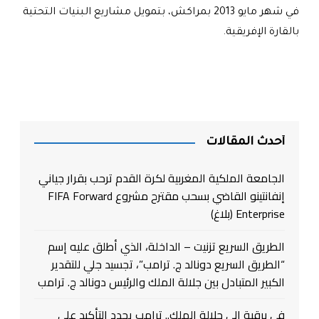
في شهر مايو 2013 بمراكش، بتمويل مشاريع البنيات التحتية
بالقارة الإفريقية.
أحدث المقالات
الجامعة الملكية المغربية لكرة القدم ترحب بقرار جياني
إنفانتينو القاضي بسحب مقترح مشروع FIFA Forward
Enterprise (بلاغ)
الطريق السريع تزنيت – الداخلة، الذي أطلق عليه إسم
“الطريق السريع دونالد ج. ترامب”، تجسيد جلي للتقدير
الكبير المتبادل بين جلالة الملك والرئيس دونالد ج. ترامب
في برقية إلى جلالة الملك.. ترامب يجدد التأكيد على