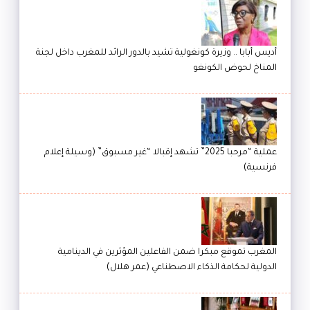
أديس أبابا .. وزيرة كونغولية تشيد بالدور الرائد للمغرب داخل لجنة
المناخ لحوض الكونغو
عملية “مرحبا 2025” تشهد إقبالا “غير مسبوق” (وسيلة إعلام
فرنسية)
المغرب تموقع مبكرا ضمن الفاعلين المؤثرين في الدينامية
الدولية لحكامة الذكاء الاصطناعي (عمر هلال)