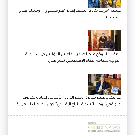
عملية “مرحبا 2025” تشهد إقبالا “غير مسبوق” (وسيلة إعلام
فرنسية)
المغرب تموقع مبكرا ضمن الفاعلين المؤثرين في الدينامية
الدولية لحكامة الذكاء الاصطناعي (عمر هلال)
غواتيمالا تعتبر مبادرة الحكم الذاتي “الأساس الجاد والموثوق
والواقعي الوحيد لتسوية النزاع الإقليمي” حول الصحراء المغربية