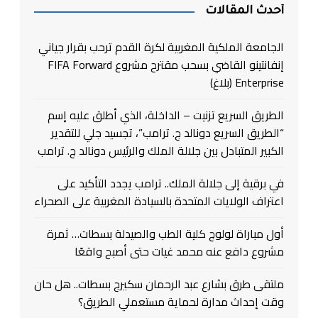
أحدث المقالات
الجامعة الملكية المغربية لكرة القدم ترحب بقرار جياني
إنفانتينو القاضي بسحب مقترح مشروع FIFA Forward
Enterprise (بلاغ)
الطريق السريع تزنيت – الداخلة، الذي أطلق عليه إسم
“الطريق السريع دونالد ج. ترامب”، تجسيد جلي للتقدير
الكبير المتبادل بين جلالة الملك والرئيس دونالد ج. ترامب
في برقية إلى جلالة الملك.. ترامب يجدد التأكيد على
اعتراف الولايات المتحدة بالسيادة المغربية على الصحراء
أول مباراة لولوج كلية الطب والصيدلة بسطات… ثمرة
مشروع دافع عنه محمد غيات حتى أصبح واقعًا
ملتقى طرق بشارع عبد الرحمان سكيرج بسطات.. هل حان
وقت إحداث مدارة لحماية مستعملي الطريق؟