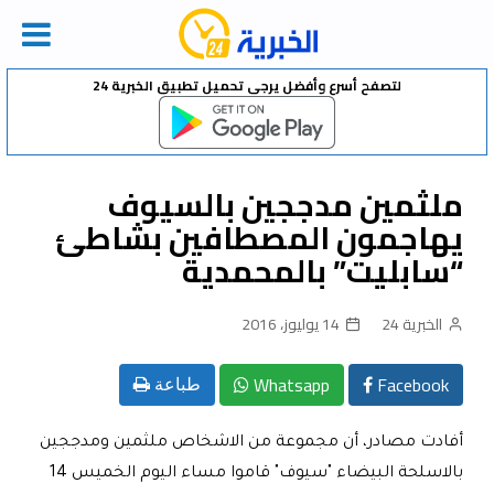
Ski
لتصفح أسرع وأفضل يرجى تحميل تطبيق الخبرية 24
t
conten
ملثمين مدججين بالسيوف
يهاجمون المصطافين بشاطئ
“سابليت” بالمحمدية
الخبرية 24
14 يوليوز، 2016
Whatsapp
Facebook
طباعة
أفادت مصادر، أن مجموعة من الاشخاص ملثمين ومدججين
بالاسلحة البيضاء "سيوف" قاموا مساء اليوم الخميس 14