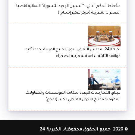
مخطط الحكم الذاتي.. “السبيل الوحيد للتسوية” النهائية لقضية
الصحراء المغربية (مركز تفكير إسباني)
لجنة الـ24.. مجلس التعاون لدول الخليج العربية يجدد تأكيد
مواقفه الثابتة الداعمة لمغربية الصحراء
ميثاق الممارسات الجيدة لحكامة المؤسسات والمقاولات
العمومية مفتاح التحول الهيكلي الكبير (لقجع)
© 2020 جميع الحقوق محفوظة. الخبرية 24