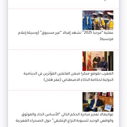
عملية “مرحبا 2025” تشهد إقبالا “غير مسبوق” (وسيلة إعلام
فرنسية)
المغرب تموقع مبكرا ضمن الفاعلين المؤثرين في الدينامية
الدولية لحكامة الذكاء الاصطناعي (عمر هلال)
غواتيمالا تعتبر مبادرة الحكم الذاتي “الأساس الجاد والموثوق
والواقعي الوحيد لتسوية النزاع الإقليمي” حول الصحراء المغربية