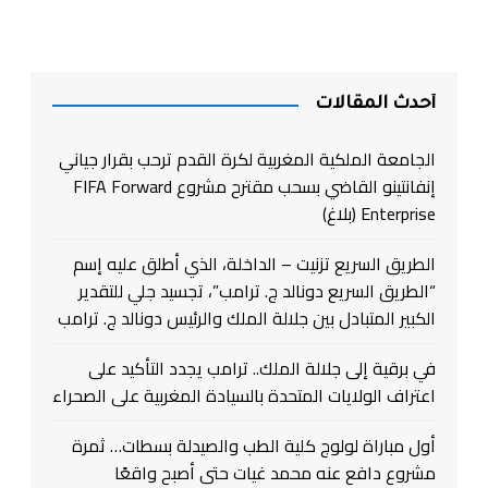
أحدث المقالات
الجامعة الملكية المغربية لكرة القدم ترحب بقرار جياني
إنفانتينو القاضي بسحب مقترح مشروع FIFA Forward
Enterprise (بلاغ)
الطريق السريع تزنيت – الداخلة، الذي أطلق عليه إسم
“الطريق السريع دونالد ج. ترامب”، تجسيد جلي للتقدير
الكبير المتبادل بين جلالة الملك والرئيس دونالد ج. ترامب
في برقية إلى جلالة الملك.. ترامب يجدد التأكيد على
اعتراف الولايات المتحدة بالسيادة المغربية على الصحراء
أول مباراة لولوج كلية الطب والصيدلة بسطات… ثمرة
مشروع دافع عنه محمد غيات حتى أصبح واقعًا