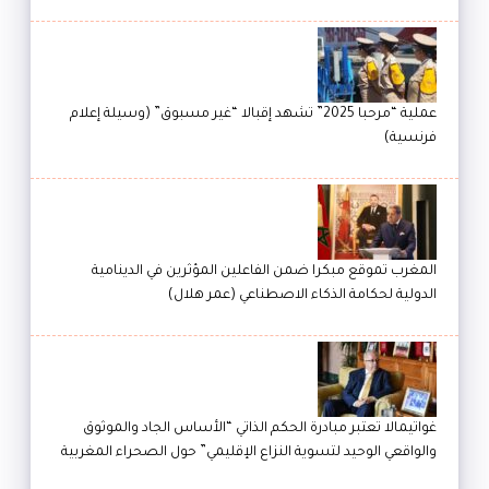
عملية “مرحبا 2025” تشهد إقبالا “غير مسبوق” (وسيلة إعلام
فرنسية)
المغرب تموقع مبكرا ضمن الفاعلين المؤثرين في الدينامية
الدولية لحكامة الذكاء الاصطناعي (عمر هلال)
غواتيمالا تعتبر مبادرة الحكم الذاتي “الأساس الجاد والموثوق
والواقعي الوحيد لتسوية النزاع الإقليمي” حول الصحراء المغربية