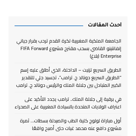
أحدث المقالات
الجامعة الملكية المغربية لكرة القدم ترحب بقرار جياني
إنفانتينو القاضي بسحب مقترح مشروع FIFA Forward
Enterprise (بلاغ)
الطريق السريع تزنيت – الداخلة، الذي أطلق عليه إسم
“الطريق السريع دونالد ج. ترامب”، تجسيد جلي للتقدير
الكبير المتبادل بين جلالة الملك والرئيس دونالد ج. ترامب
في برقية إلى جلالة الملك.. ترامب يجدد التأكيد على
اعتراف الولايات المتحدة بالسيادة المغربية على الصحراء
أول مباراة لولوج كلية الطب والصيدلة بسطات… ثمرة
مشروع دافع عنه محمد غيات حتى أصبح واقعًا