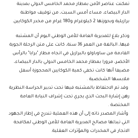
تمكنت عناصر الأمن بمطار محمد الخامس الدولي بمدينة
الدار البيضاء، مساء أمس السبت، من توقيف مواطنة
برازيلية وبحوزتها 2 كيلوغرام و180 غرام من مخدر الكوكايين
.
وذكر بلاغ للمديرية العامة للأمن الوطني اليوم أن المشتبه
فيها، البالغة من العمر 36 سنة، كانت على متن الرحلة الجوية
القادمة من ساوباولو بالبرازيل في اتجاه مطار "برايا" بالرأس
الأخضر، مرورا بمطار محمد الخامس الدولي بالدار البيضاء،
مضيفا أنها كانت تخفي كمية الكوكايين المحجوزة أسفل
ملابسها الشخصية
.
وقد تم الاحتفاظ بالمشتبه فيها تحت تدبير الحراسة النظرية
رهن إشارة البحث الذي يجري تحت إشراف النيابة العامة
المختصة
.
وأشار المصدر ذاته إلى أن هذه العملية تندرج في إطار الجهود
التي تبذلها مصالح المديرية العامة للأمن الوطني لمكافحة
الاتجار في المخدرات والمؤثرات العقلية
.