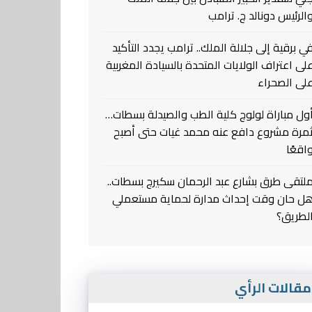
الرئيس دونالد ج. ترامب
ي برقية إلى جلالة الملك.. ترامب يجدد التأكيد
لى اعتراف الولايات المتحدة بالسيادة المغربية
لى الصحراء
ول مباراة لولوج كلية الطب والصيدلة بسطات…
مرة مشروع دافع عنه محمد غيات حتى أصبح
اقعًا
لتقى طرق بشارع عبد الرحمان سكيرج بسطات..
ل حان وقت إحداث مدارة لحماية مستعملي
لطريق؟
قالات الرأي