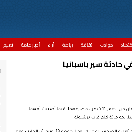
قتصاد
حوادث
ثقافة
رياضة
أراء
أخبار عامة
تعليم
 حادثة سير باسبانيا
أ
ا
ب
مش
لقي رضيعان توأم يحملان الجنسية المغربية، ويبلغان من العمر 11 شهرا، مصرعهما، فيما أصيبت أمهما
ا
، نحو مائة كلم غرب برشلونة.
إ
ج