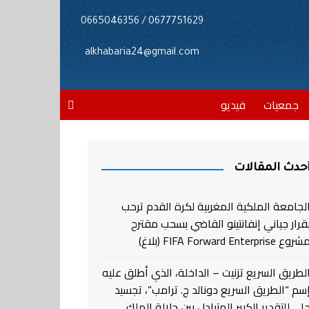
0677751629 / 0665046356
alkhabaria24@gmail.com
جمعيات
فيديو
حدث المقالات
لجامعة الملكية المغربية لكرة القدم ترحب
قرار جياني إنفانتينو القاضي بسحب مقترح
روع FIFA Forward Enterprise (بلاغ)
لطريق السريع تزنيت – الداخلة، الذي أطلق عليه
سم “الطريق السريع دونالد ج. ترامب”، تجسيد
لي للتقدير الكبير المتبادل بين جلالة الملك