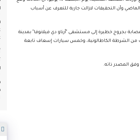
وذكرت مصادر من دائرة المرور الكاطالونية، في بلاغ أوردته الصحف المحلية، يوم الجمعة 19 يونيو، أن الحادث وقع
و
 الماضي وأن التحقيقات لازالت جارية للتعرف عن أسباب
ف
ع
مصابة بجروح خطيرة إلى مستشفى "أرناو دي فيلانوفا" بمدينة
ع
ات من الشرطة الكاطالونية، وخمس سيارات إسعاف تابعة
أ
ث
و
فق المصدر ذاته.
م
ه
ا
م