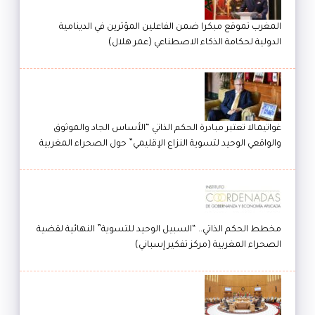
المغرب تموقع مبكرا ضمن الفاعلين المؤثرين في الدينامية
الدولية لحكامة الذكاء الاصطناعي (عمر هلال)
غواتيمالا تعتبر مبادرة الحكم الذاتي “الأساس الجاد والموثوق
والواقعي الوحيد لتسوية النزاع الإقليمي” حول الصحراء المغربية
مخطط الحكم الذاتي.. “السبيل الوحيد للتسوية” النهائية لقضية
الصحراء المغربية (مركز تفكير إسباني)