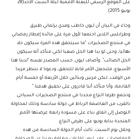
على الموقع الرسمي للبعثة الأممية ليلة السبت الأحد(28
يونيو 2015).
وجاء في البيان أن ليون خاطب وفدي برلماني طبرق
وطرابلس اللذين اجتمعا لأول مرة على مائدة إفطار رمضاني
في منتجع الصخيرات "ما سيتحقق هذه المرة سيكون حلا
نهائيا، وحتى لو بدا هذا الحل صعبا لكني متأكد أنه سيكون
الحل الصائب". وأضاف ليون، حسب المصدر نفسه "لدينا هذا
الأسبوع، فلنجعل الأمر قابلا للتحقق، ودعونا لا ننتظر مزيدا
من الوقت، لنكن مرنين وبنائين خلال الأربعة أو خمسة أيام
القادمة، وأنا متأكد أننا قادرون على تحقيق هدفنا
".
وتجمع طرفا النزاع مجددا في منتجع الصخيرات السياحي
بالقرب من العاصمة الرباط في جولة سادسة وذلك لمحاولة
التوصل إلى اتفاق بناء على مسودة رابعة عرضتها الأمم
المتحدة بداية يونيو على طرفي النزاع
.
وخلال يوم السبت، ثالث أيام الجولة السادسة من هذه
المفاوضات، عقد ليون لقاءات مغلقة بعيدا عن الصحافة