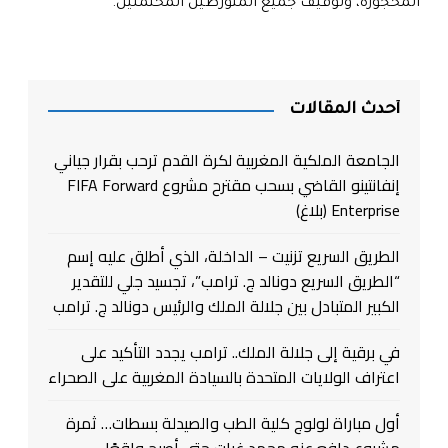
المحجوزة، وتوقيف جميع المتورطين المحتملين
.
أحدث المقالات
الجامعة الملكية المغربية لكرة القدم ترحب بقرار جياني
إنفانتينو القاضي بسحب مقترح مشروع FIFA Forward
Enterprise (بلاغ)
الطريق السريع تزنيت – الداخلة، الذي أطلق عليه إسم
“الطريق السريع دونالد ج. ترامب”، تجسيد جلي للتقدير
الكبير المتبادل بين جلالة الملك والرئيس دونالد ج. ترامب
في برقية إلى جلالة الملك.. ترامب يجدد التأكيد على
اعتراف الولايات المتحدة بالسيادة المغربية على الصحراء
أول مباراة لولوج كلية الطب والصيدلة بسطات… ثمرة
مشروع دافع عنه محمد غيات حتى أصبح واقعًا