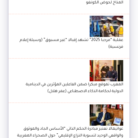
المناخ لحوض الكونغو
عملية “مرحبا 2025” تشهد إقبالا “غير مسبوق” (وسيلة إعلام
فرنسية)
المغرب تموقع مبكرا ضمن الفاعلين المؤثرين في الدينامية
الدولية لحكامة الذكاء الاصطناعي (عمر هلال)
غواتيمالا تعتبر مبادرة الحكم الذاتي “الأساس الجاد والموثوق
والواقعي الوحيد لتسوية النزاع الإقليمي” حول الصحراء المغربية