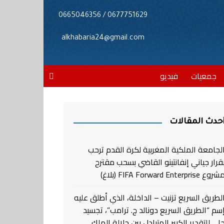
0677751629 / 0665046356
alkhabaria24@gmail.com
جمعيات
فيديو
حدث المقالات
لجامعة الملكية المغربية لكرة القدم ترحب
قرار جياني إنفانتينو القاضي بسحب مقترح
روع FIFA Forward Enterprise (بلاغ)
لطريق السريع تزنيت – الداخلة، الذي أطلق عليه
سم “الطريق السريع دونالد ج. ترامب”، تجسيد
لي للتقدير الكبير المتبادل بين جلالة الملك