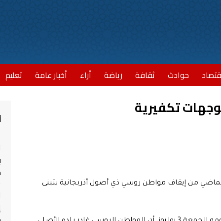
قتصاد
حوادث
ثقافة
رياضة
أراء
أخبار عامة
تعليم
وجهات تكفيرية
أ
ا
ب
مش
 الأمن بمدينة الناظور في 29 يونيو الماضي من إيقاف مواطن روسي ذي أصول أذربجانية يتبنى
ا
إ
ج