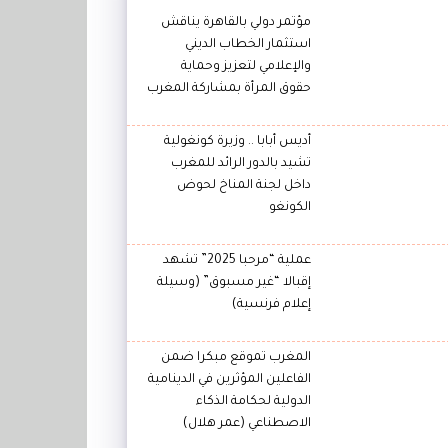
مؤتمر دولي بالقاهرة يناقش
استثمار الخطاب الديني
والإعلامي لتعزيز وحماية
حقوق المرأة بمشاركة المغرب
أديس أبابا .. وزيرة كونغولية
تشيد بالدور الرائد للمغرب
داخل لجنة المناخ لحوض
الكونغو
عملية “مرحبا 2025” تشهد
إقبالا “غير مسبوق” (وسيلة
إعلام فرنسية)
المغرب تموقع مبكرا ضمن
الفاعلين المؤثرين في الدينامية
الدولية لحكامة الذكاء
الاصطناعي (عمر هلال)