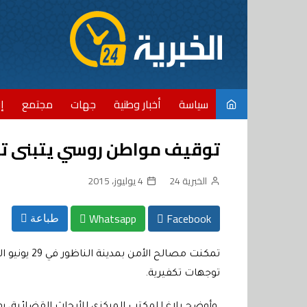
Ski
t
conten
سياسة
أخبار وطنية
جهات
مجتمع
إ
توقيف مواطن روسي يتبنى ت
الخبرية 24
4 يوليوز، 2015
Whatsapp
Facebook
طباعة
تمكنت مصالح
توجهات تكفيرية
.