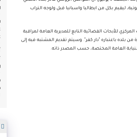
وأوضح بلاغ للمكتب المركزي للأبحاث القضائية، يومه الجمعة 3 يوليوز، أن المواطن الروسي غادر بلده الأصلي
و
ه الثبوتية، ليقيم بكل من ايطاليا واسبانيا قبل ولوجه التراب
ف
ع
لمركزي للأبحاث القضائية التابع للمديرية العامة لمراقبة
ع
من بلده باعتباره "دار كفر". وسيتم تقديم المشتبه فيه إلى
أ
النيابة العامة المختصة، حسب المصدر ذاته
.
ث
و
م
ه
ا
م