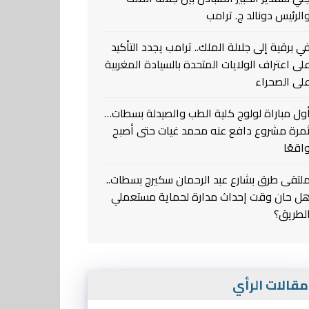
الرئيس دونالد ج. ترامب
ي برقية إلى جلالة الملك.. ترامب يجدد التأكيد
لى اعتراف الولايات المتحدة بالسيادة المغربية
لى الصحراء
ول مباراة لولوج كلية الطب والصيدلة بسطات…
مرة مشروع دافع عنه محمد غيات حتى أصبح
اقعًا
لتقى طرق بشارع عبد الرحمان سكيرج بسطات..
ل حان وقت إحداث مدارة لحماية مستعملي
لطريق؟
قالات الرأي