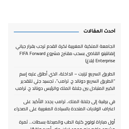
أحدث المقالات
الجامعة الملكية المغربية لكرة القدم ترحب بقرار جياني
إنفانتينو القاضي بسحب مقترح مشروع FIFA Forward
Enterprise (بلاغ)
الطريق السريع تزنيت – الداخلة، الذي أطلق عليه إسم
“الطريق السريع دونالد ج. ترامب”، تجسيد جلي للتقدير
الكبير المتبادل بين جلالة الملك والرئيس دونالد ج. ترامب
في برقية إلى جلالة الملك.. ترامب يجدد التأكيد على
اعتراف الولايات المتحدة بالسيادة المغربية على الصحراء
أول مباراة لولوج كلية الطب والصيدلة بسطات… ثمرة
مشروع دافع عنه محمد غيات حتى أصبح واقعًا