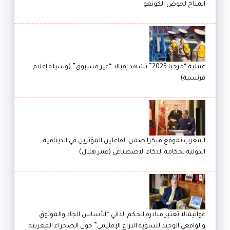
المناخ لحوض الكونغو
عملية “مرحبا 2025” تشهد إقبالا “غير مسبوق” (وسيلة إعلام
فرنسية)
المغرب تموقع مبكرا ضمن الفاعلين المؤثرين في الدينامية
الدولية لحكامة الذكاء الاصطناعي (عمر هلال)
غواتيمالا تعتبر مبادرة الحكم الذاتي “الأساس الجاد والموثوق
والواقعي الوحيد لتسوية النزاع الإقليمي” حول الصحراء المغربية